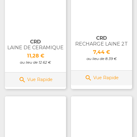
CRD
CRD
RECHARGE LAINE 2T
LAINE DE CERAMIQUE
Prix
7,44 €
Prix
11,28 €
au lieu de 8.39 €
au lieu de 12.62 €

Vue Rapide

Vue Rapide