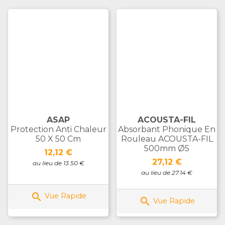
ASAP
ACOUSTA-FIL
Protection Anti Chaleur
Absorbant Phonique En
50 X 50 Cm
Rouleau ACOUSTA-FIL
500mm Ø5
Prix
12,12 €
Prix
27,12 €
au lieu de 13.50 €
au lieu de 27.14 €

Vue Rapide

Vue Rapide