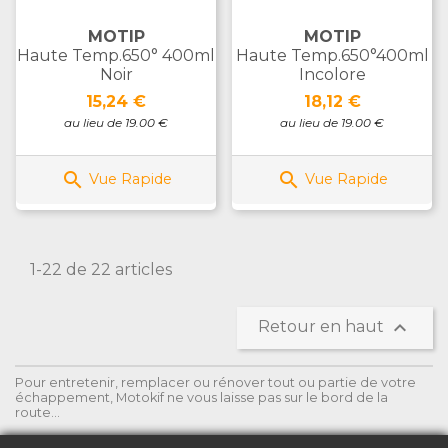
MOTIP
MOTIP
Haute Temp.650° 400ml
Haute Temp.650°400ml
Noir
Incolore
Prix
Prix
15,24 €
18,12 €
au lieu de 19.00 €
au lieu de 19.00 €


Vue Rapide
Vue Rapide
1-22 de 22 articles

Retour en haut
Pour entretenir, remplacer ou rénover tout ou partie de votre
échappement, Motokif ne vous laisse pas sur le bord de la
route...