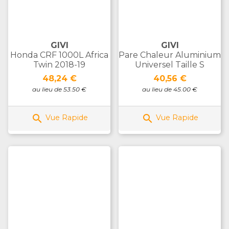
GIVI
GIVI
Honda CRF 1000L Africa
Pare Chaleur Aluminium
Twin 2018-19
Universel Taille S
Prix
Prix
48,24 €
40,56 €
au lieu de 53.50 €
au lieu de 45.00 €


Vue Rapide
Vue Rapide