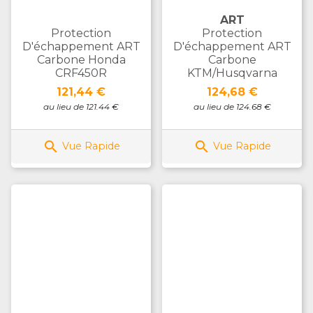
ART
Protection
Protection
D'échappement ART
D'échappement ART
Carbone Honda
Carbone
CRF450R
KTM/Husqvarna
Prix
Prix
121,44 €
124,68 €
au lieu de 121.44 €
au lieu de 124.68 €


Vue Rapide
Vue Rapide