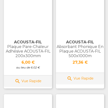
ACOUSTA-FIL
ACOUSTA-FIL
Plaque Pare-Chaleur
Absorbant Phonique En
Adhésive ACOUSTA-FIL
Plaque ACOUSTA-FIL
200x300mm
500x1000m
Prix
Prix
6,00 €
27,36 €
au lieu de 6.02 €

Vue Rapide

Vue Rapide