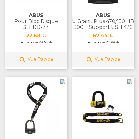
ABUS
ABUS
Pour Bloc Disque
U Granit Plus 470/150 HB
SLEDG-77
300 + Support USH 470
Prix
Prix
22,68 €
67,44 €
au lieu de 24.95 €
au lieu de 74.94 €


Vue Rapide
Vue Rapide