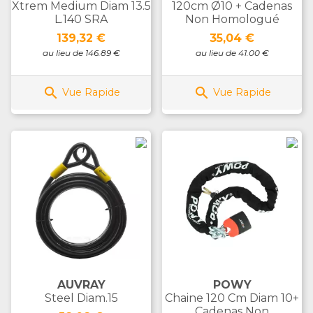
Xtrem Medium Diam 13.5
120cm Ø10 + Cadenas
L.140 SRA
Non Homologué
Prix
Prix
139,32 €
35,04 €
au lieu de 146.89 €
au lieu de 41.00 €


Vue Rapide
Vue Rapide
AUVRAY
POWY
Steel Diam.15
Chaine 120 Cm Diam 10+
Cadenas Non