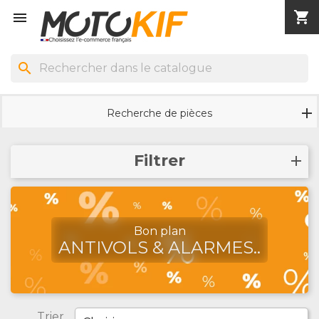
shopping_cart


search
Recherche de pièces
Filtrer
Bon plan
ANTIVOLS & ALARMES..
Trier