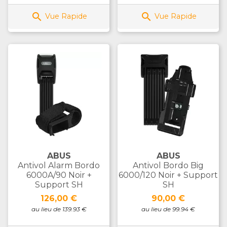


Vue Rapide
Vue Rapide
ABUS
ABUS
Antivol Alarm Bordo
Antivol Bordo Big
6000A/90 Noir +
6000/120 Noir + Support
Support SH
SH
Prix
Prix
126,00 €
90,00 €
au lieu de 139.93 €
au lieu de 99.94 €