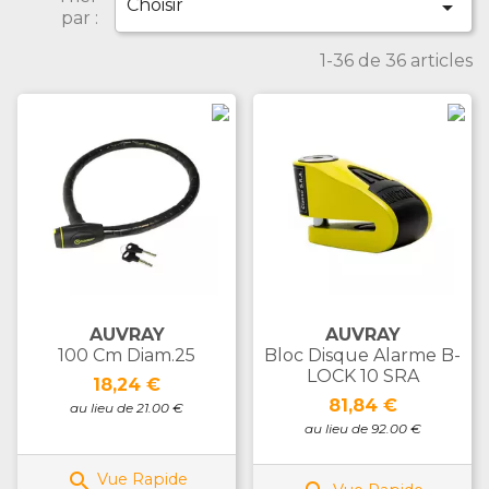
Choisir

par :
1-36 de 36 articles
AUVRAY
AUVRAY
100 Cm Diam.25
Bloc Disque Alarme B-
LOCK 10 SRA
Prix
18,24 €
Prix
81,84 €
au lieu de 21.00 €
au lieu de 92.00 €

Vue Rapide