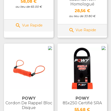
Prix
58,08 €
Homologué
au lieu de 65.00 €
Prix
28,56 €
au lieu de 33.80 €

Vue Rapide

Vue Rapide
POWY
POWY
Cordon De Rappel Bloc
85x250 Certifié SRA
Disque
Prix
55,68 €