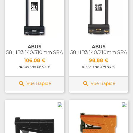
ABUS
ABUS
58 HB3 140/310mm SRA
58 HB3 140/210mm SRA
Prix
Prix
106,08 €
98,88 €
au lieu de 116.94 €
au lieu de 108.94 €


Vue Rapide
Vue Rapide