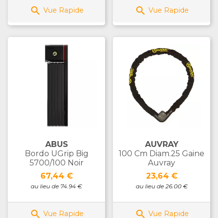


Vue Rapide
Vue Rapide
ABUS
AUVRAY
Bordo UGrip Big
100 Cm Diam.25 Gaine
5700/100 Noir
Auvray
Prix
Prix
67,44 €
23,64 €
au lieu de 74.94 €
au lieu de 26.00 €


Vue Rapide
Vue Rapide