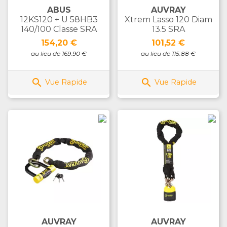
ABUS
AUVRAY
12KS120 + U 58HB3
Xtrem Lasso 120 Diam
140/100 Classe SRA
13.5 SRA
Prix
Prix
154,20 €
101,52 €
au lieu de 169.90 €
au lieu de 115.88 €


Vue Rapide
Vue Rapide
AUVRAY
AUVRAY