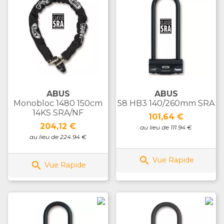
ABUS
ABUS
Monobloc 1480 150cm
58 HB3 140/260mm SRA
14KS SRA/NF
Prix
101,64 €
Prix
204,12 €
au lieu de 111.94 €
au lieu de 224.94 €

Vue Rapide

Vue Rapide