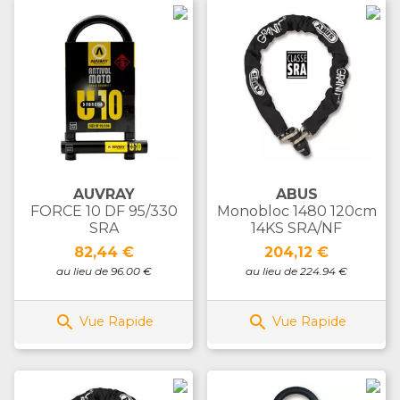
AUVRAY
ABUS
FORCE 10 DF 95/330
Monobloc 1480 120cm
SRA
14KS SRA/NF
Prix
Prix
82,44 €
204,12 €
au lieu de 96.00 €
au lieu de 224.94 €


Vue Rapide
Vue Rapide