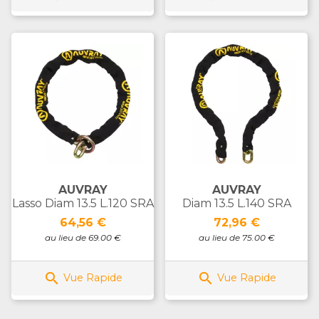
AUVRAY
AUVRAY
Lasso Diam 13.5 L.120 SRA
Diam 13.5 L.140 SRA
Prix
Prix
64,56 €
72,96 €
au lieu de 69.00 €
au lieu de 75.00 €


Vue Rapide
Vue Rapide