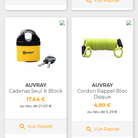

Vue Rapide
AUVRAY
AUVRAY
Cadenas Seul K Block
Cordon Rappel Bloc
Disque
Prix
17,64 €
Prix
4,80 €
au lieu de 21.00 €
au lieu de 5.29 €

Vue Rapide

Vue Rapide