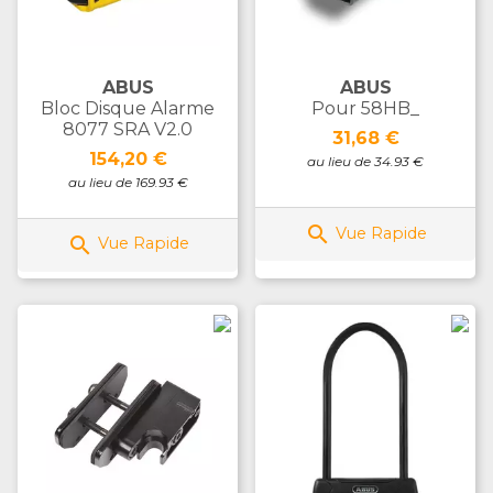
ABUS
ABUS
Bloc Disque Alarme
Pour 58HB_
8077 SRA V2.0
Prix
31,68 €
Prix
154,20 €
au lieu de 34.93 €
au lieu de 169.93 €

Vue Rapide

Vue Rapide