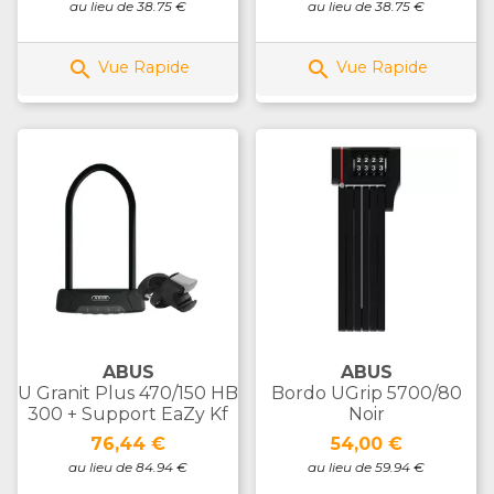
au lieu de 38.75 €
au lieu de 38.75 €


Vue Rapide
Vue Rapide
ABUS
ABUS
U Granit Plus 470/150 HB
Bordo UGrip 5700/80
300 + Support EaZy Kf
Noir
Prix
Prix
76,44 €
54,00 €
au lieu de 84.94 €
au lieu de 59.94 €