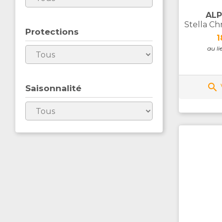
ALP
Stella Ch
Protections
P
1
au li

Saisonnalité