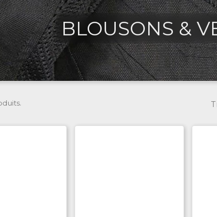
BLOUSONS & V
oduits.
T