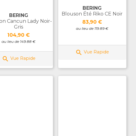
BERING
Blouson Été Riko CE Noir
BERING
on Cancun Lady Noir-
Prix
83,90 €
Gris
au lieu de 119.89 €
Prix
104,90 €
au lieu de 149.88 €

Vue Rapide

Vue Rapide