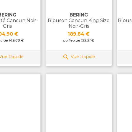
BERING
BERING
té Cancun Noir-
Blouson Cancun King Size
Blous
Gris
Noir-Gris
rix
Prix
04,90 €
189,84 €
eu de 149.88 €
au lieu de 199.91 €

Vue Rapide
Vue Rapide