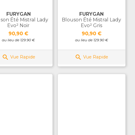
FURYGAN
FURYGAN
son Été Mistral Lady
Blouson Été Mistral Lady
Evo² Noir
Evo² Gris
Prix
Prix
90,90 €
90,90 €
au lieu de 129.90 €
au lieu de 129.90 €


Vue Rapide
Vue Rapide