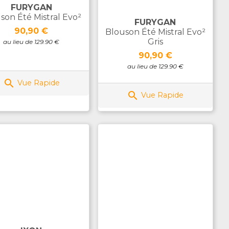
FURYGAN
son Été Mistral Evo²
FURYGAN
Prix
90,90 €
Blouson Été Mistral Evo²
Gris
au lieu de 129.90 €
Prix
90,90 €
au lieu de 129.90 €

Vue Rapide

Vue Rapide