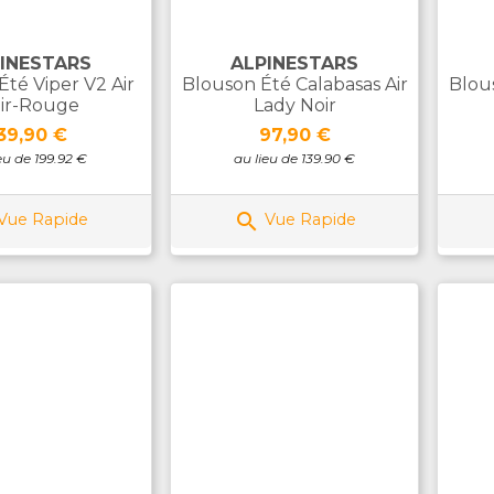
INESTARS
ALPINESTARS
Été Viper V2 Air
Blouson Été Calabasas Air
Blous
ir-Rouge
Lady Noir
rix
Prix
39,90 €
97,90 €
eu de 199.92 €
au lieu de 139.90 €

Vue Rapide
Vue Rapide