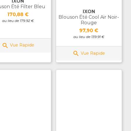
IXON
uson Été Filter Bleu
IXON
Prix
170,88 €
Blouson Été Cool Air Noir-
au lieu de 179.92 €
Rouge
Prix
97,90 €
au lieu de 139.91 €

Vue Rapide

Vue Rapide