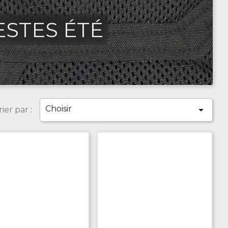
ESTES ÉTÉ
Choisir

rier par :