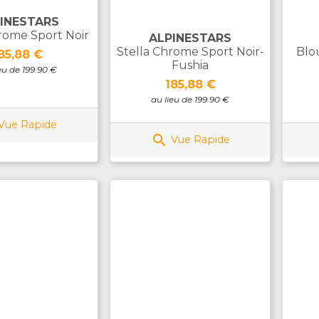
INESTARS
rome Sport Noir
ALPINESTARS
Stella Chrome Sport Noir-
Blou
rix
85,88 €
Fushia
eu de 199.90 €
Prix
185,88 €
au lieu de 199.90 €
Vue Rapide

Vue Rapide