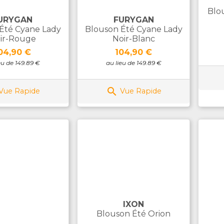
Blo
URYGAN
FURYGAN
Été Cyane Lady
Blouson Été Cyane Lady
ir-Rouge
Noir-Blanc
rix
Prix
04,90 €
104,90 €
eu de 149.89 €
au lieu de 149.89 €

Vue Rapide
Vue Rapide
IXON
Blouson Été Orion