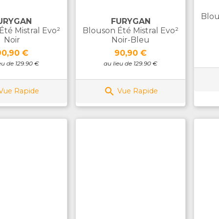
Blou
URYGAN
FURYGAN
Été Mistral Evo²
Blouson Été Mistral Evo²
Noir
Noir-Bleu
rix
Prix
90,90 €
90,90 €
eu de 129.90 €
au lieu de 129.90 €

Vue Rapide
Vue Rapide