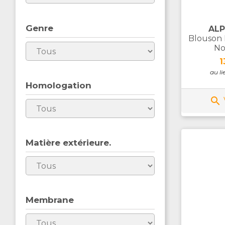
Genre
ALP
Blouson 
No
P
1
au li
Homologation

Matière extérieure.
Membrane