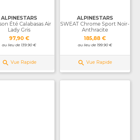
ALPINESTARS
ALPINESTARS
on Été Calabasas Air
SWEAT Chrome Sport Noir-
Lady Gris
Anthracite
Prix
Prix
97,90 €
185,88 €
au lieu de 139.90 €
au lieu de 199.90 €


Vue Rapide
Vue Rapide