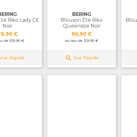
BERING
BERING
té Riko Lady CE
Blouson Été Riko
Blou
Noir
Queensize Noir
rix
Prix
76,90 €
90,90 €
eu de 109.90 €
au lieu de 129.90 €

Vue Rapide
Vue Rapide