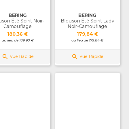
BERING
BERING
son Été Spirit Noir-
Blouson Été Spirit Lady
Camouflage
Noir-Camouflage
Prix
Prix
180,36 €
179,84 €
au lieu de 189.90 €
au lieu de 179.84 €


Vue Rapide
Vue Rapide