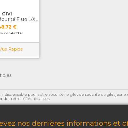
GIVI
écurité Fluo L/XL
rix
48,72 €
ieu de 54.00 €
Vue Rapide
ticles
 indispensable pour votre sécurité, le gilet de sécurité ou gilet jaun
andes rétro réfléchissantes.
evez nos dernières informations et of