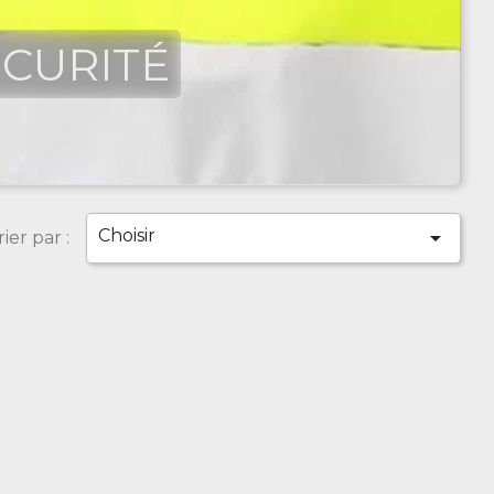
ÉCURITÉ
Choisir

rier par :