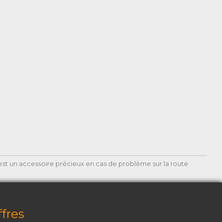
e est un accessoire précieux en cas de problème sur la route
fres