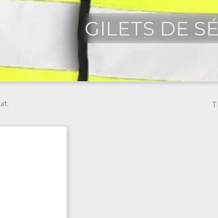
GILETS DE S
it.
T