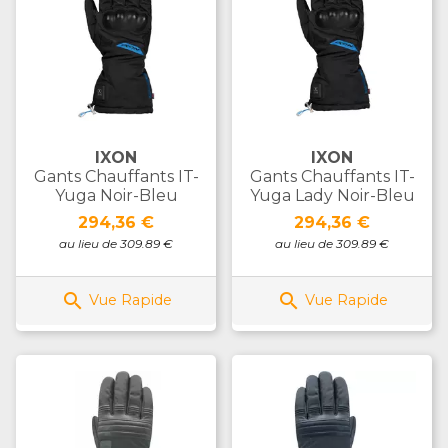
IXON
IXON
Gants Chauffants IT-
Gants Chauffants IT-
Yuga Noir-Bleu
Yuga Lady Noir-Bleu
Prix
Prix
294,36 €
294,36 €
au lieu de 309.89 €
au lieu de 309.89 €


Vue Rapide
Vue Rapide