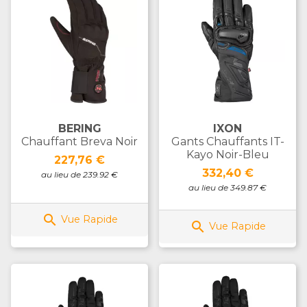
BERING
IXON
Chauffant Breva Noir
Gants Chauffants IT-
Kayo Noir-Bleu
Prix
227,76 €
Prix
332,40 €
au lieu de 239.92 €
au lieu de 349.87 €

Vue Rapide

Vue Rapide