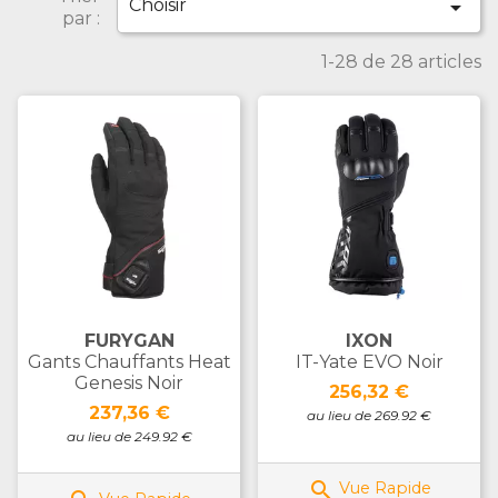
Choisir

par :
1-28 de 28 articles
FURYGAN
IXON
Gants Chauffants Heat
IT-Yate EVO Noir
Genesis Noir
Prix
256,32 €
Prix
237,36 €
au lieu de 269.92 €
au lieu de 249.92 €

Vue Rapide