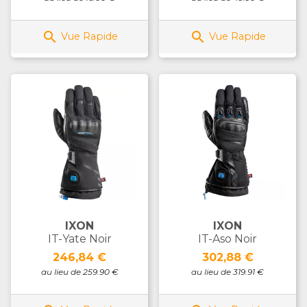


Vue Rapide
Vue Rapide
IXON
IXON
IT-Yate Noir
IT-Aso Noir
Prix
Prix
246,84 €
302,88 €
au lieu de 259.90 €
au lieu de 319.91 €