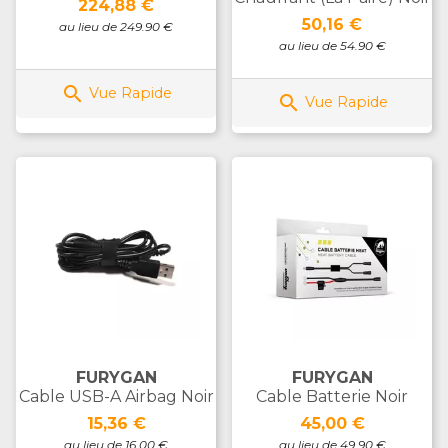
Prix
224,88 €
Prix
50,16 €
au lieu de 249.90 €
au lieu de 54.90 €

Vue Rapide

Vue Rapide
FURYGAN
FURYGAN
Cable USB-A Airbag Noir
Cable Batterie Noir
Prix
Prix
15,36 €
45,00 €
au lieu de 16.00 €
au lieu de 49.90 €