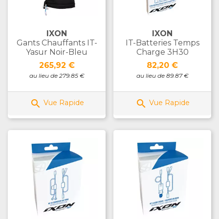
IXON
IXON
Gants Chauffants IT-
IT-Batteries Temps
Yasur Noir-Bleu
Charge 3H30
Prix
Prix
265,92 €
82,20 €
au lieu de 279.85 €
au lieu de 89.87 €


Vue Rapide
Vue Rapide