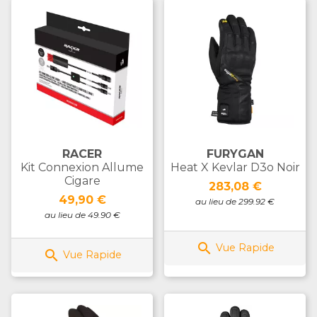
RACER
FURYGAN
Kit Connexion Allume
Heat X Kevlar D3o Noir
Cigare
Prix
283,08 €
Prix
49,90 €
au lieu de 299.92 €
au lieu de 49.90 €

Vue Rapide

Vue Rapide