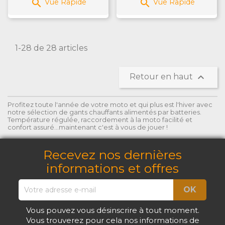


Vue Rapide
Vue Rapide
1-28 de 28 articles

Retour en haut
Profitez toute l'année de votre moto et qui plus est l'hiver avec
notre sélection de gants chauffants alimentés par batteries.
Température régulée, raccordement à la moto facilité et
confort assuré...maintenant c'est à vous de jouer !
Recevez nos dernières
informations et offres
Vous pouvez vous désinscrire à tout moment.
Vous trouverez pour cela nos informations de