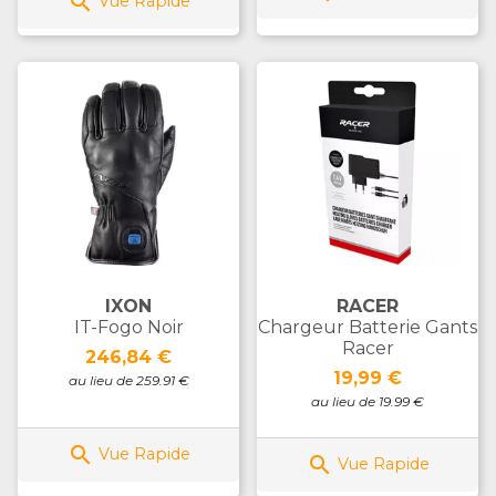

Vue Rapide
IXON
RACER
IT-Fogo Noir
Chargeur Batterie Gants
Racer
Prix
246,84 €
Prix
19,99 €
au lieu de 259.91 €
au lieu de 19.99 €

Vue Rapide

Vue Rapide