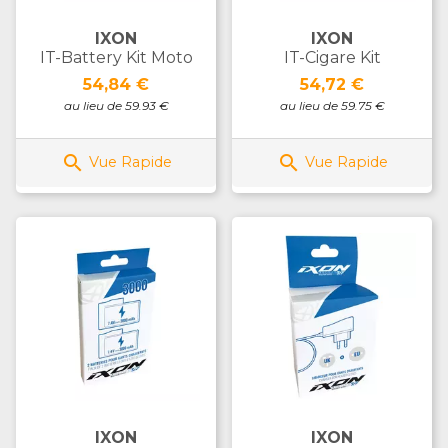
IXON
IXON
IT-Battery Kit Moto
IT-Cigare Kit
Prix
Prix
54,84 €
54,72 €
au lieu de 59.93 €
au lieu de 59.75 €


Vue Rapide
Vue Rapide
IXON
IXON