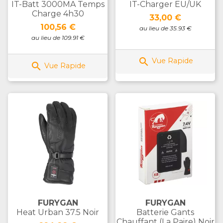
IT-Batt 3000MA Temps
IT-Charger EU/UK
Charge 4h30
Prix
33,00 €
Prix
100,56 €
au lieu de 35.93 €
au lieu de 109.91 €

Vue Rapide

Vue Rapide
FURYGAN
FURYGAN
Heat Urban 37.5 Noir
Batterie Gants
Chauffant (la Paire) Noir