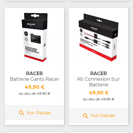
RACER
RACER
Batterie Gants Racer
Kit Connexion Sur
Batterie
Prix
49,90 €
Prix
49,90 €
au lieu de 49.90 €
au lieu de 49.90 €

Vue Rapide

Vue Rapide