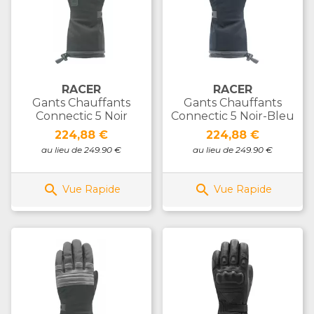
RACER
RACER
Gants Chauffants
Gants Chauffants
Connectic 5 Noir
Connectic 5 Noir-Bleu
Prix
Prix
224,88 €
224,88 €
au lieu de 249.90 €
au lieu de 249.90 €


Vue Rapide
Vue Rapide