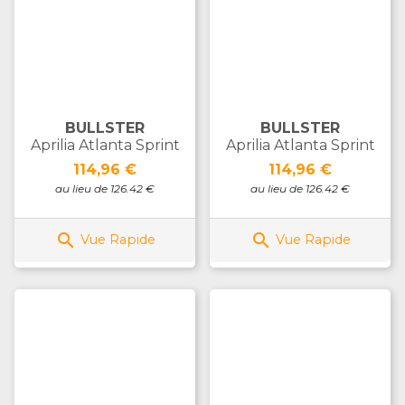
BULLSTER
BULLSTER
Aprilia Atlanta Sprint
Aprilia Atlanta Sprint
Prix
Prix
114,96 €
114,96 €
au lieu de 126.42 €
au lieu de 126.42 €


Vue Rapide
Vue Rapide