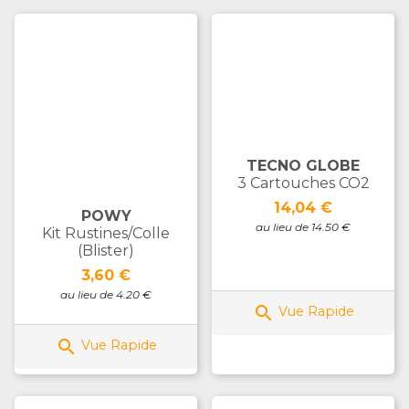
TECNO GLOBE
3 Cartouches CO2
Prix
14,04 €
POWY
au lieu de 14.50 €
Kit Rustines/Colle
(blister)
Prix
3,60 €
au lieu de 4.20 €

Vue Rapide

Vue Rapide