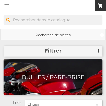
shopping_cart


search
Recherche de pièces
Filtrer
BULLES / PARE-BRISE
Trier
Choisir
