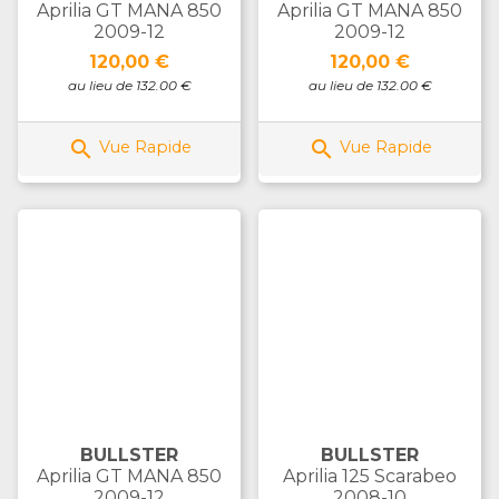
Aprilia GT MANA 850
Aprilia GT MANA 850
2009-12
2009-12
Prix
Prix
120,00 €
120,00 €
au lieu de 132.00 €
au lieu de 132.00 €


Vue Rapide
Vue Rapide
BULLSTER
BULLSTER
Aprilia GT MANA 850
Aprilia 125 Scarabeo
2009-12
2008-10