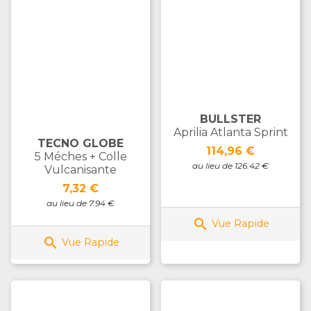
BULLSTER
Aprilia Atlanta Sprint
TECNO GLOBE
Prix
114,96 €
5 Méches + Colle
au lieu de 126.42 €
Vulcanisante
Prix
7,32 €
au lieu de 7.94 €

Vue Rapide

Vue Rapide