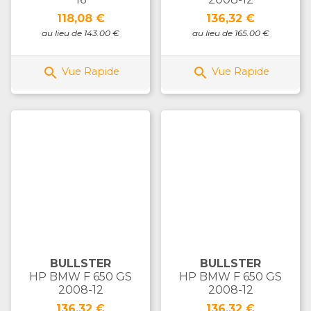
Prix
Prix
118,08 €
136,32 €
au lieu de 143.00 €
au lieu de 165.00 €


Vue Rapide
Vue Rapide
BULLSTER
BULLSTER
HP BMW F 650 GS
HP BMW F 650 GS
2008-12
2008-12
Prix
Prix
136,32 €
136,32 €