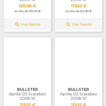
Prix
Prix
120,00 €
113,52 €
au lieu de 132.00 €
au lieu de 124.90 €


Vue Rapide
Vue Rapide
BULLSTER
BULLSTER
Aprilia 125 Scarabeo
Aprilia 125 Scarabeo
2008-10
2008-10
Prix
Prix
113,52 €
113,52 €