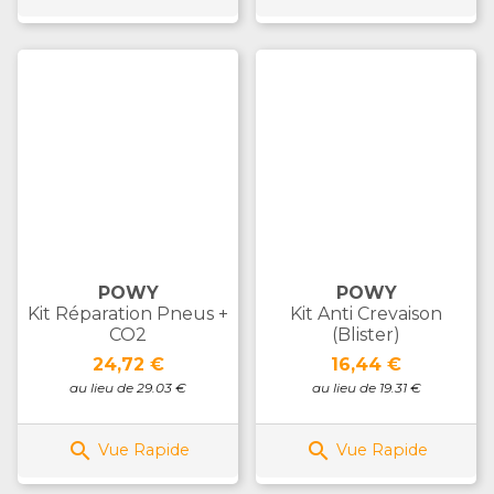
POWY
POWY
Kit Réparation Pneus +
Kit Anti Crevaison
CO2
(blister)
Prix
Prix
24,72 €
16,44 €
au lieu de 29.03 €
au lieu de 19.31 €


Vue Rapide
Vue Rapide