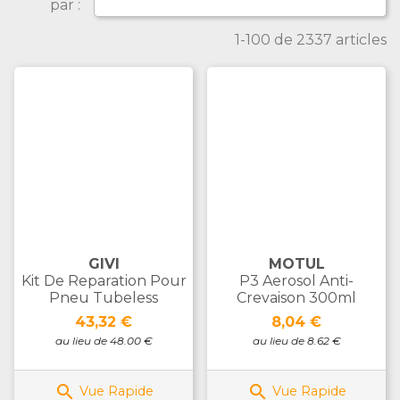
par :
1-100 de 2337 articles
GIVI
MOTUL
Kit De Reparation Pour
P3 Aerosol Anti-
Pneu Tubeless
Crevaison 300ml
Prix
Prix
43,32 €
8,04 €
au lieu de 48.00 €
au lieu de 8.62 €


Vue Rapide
Vue Rapide