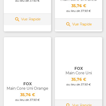
au lieu de 37.93 €
Prix
35,76 €
au lieu de 37.93 €

Vue Rapide

Vue Rapide
FOX
Main Core Uni
Prix
35,76 €
FOX
au lieu de 37.93 €
Main Core Uni Orange
Prix
35,76 €
au lieu de 37.93 €

Vue Rapide