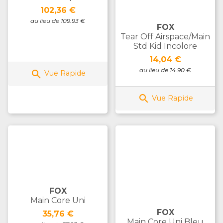
Prix
102,36 €
au lieu de 109.93 €
FOX
Tear Off Airspace/Main
Std Kid Incolore
Prix
14,04 €
au lieu de 14.90 €

Vue Rapide

Vue Rapide
FOX
Main Core Uni
FOX
Prix
35,76 €
Main Core Uni Bleu