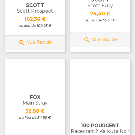
SCOTT
Scott Fury
Scott Prospect
Prix
74,40 €
Prix
102,36 €
au lieu de 79.91 €
au lieu de 109.93 €

Vue Rapide

Vue Rapide
FOX
Main Stray
Prix
32,88 €
au lieu de 34.99 €
100 POURCENT
Racecraft 2 Kalkuta Noir