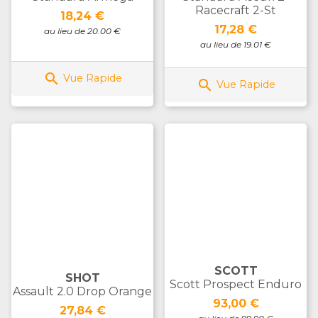
Racecraft 2-St
Prix
18,24 €
Prix
17,28 €
au lieu de 20.00 €
au lieu de 19.01 €

Vue Rapide

Vue Rapide
SCOTT
SHOT
Scott Prospect Enduro
Assault 2.0 Drop Orange
Prix
93,00 €
Prix
27,84 €