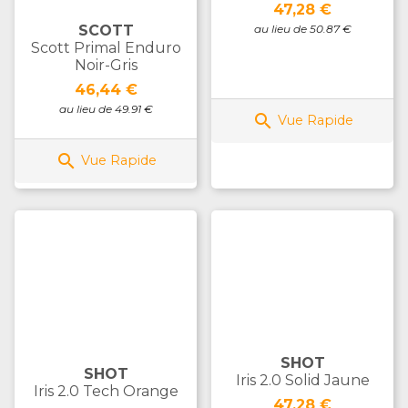
Prix
47,28 €
SCOTT
au lieu de 50.87 €
Scott Primal Enduro
Noir-Gris
Prix
46,44 €
au lieu de 49.91 €

Vue Rapide

Vue Rapide
SHOT
SHOT
Iris 2.0 Solid Jaune
Iris 2.0 Tech Orange
Prix
47,28 €