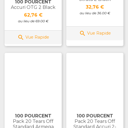
100 POURCENT
Prix
32,76 €
Accuri OTG 2 Black
au lieu de 36.00 €
Prix
62,76 €
au lieu de 69.00 €

Vue Rapide

Vue Rapide
100 POURCENT
100 POURCENT
Pack 20 Tears Off
Pack 20 Tears Off
Standard Armega
Standard Accuri 2-