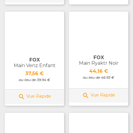
FOX
FOX
Main Ryaktr Noir
Main Venz Enfant
Prix
44,16 €
Prix
37,56 €
au lieu de 46.93 €
au lieu de 39.94 €

Vue Rapide

Vue Rapide