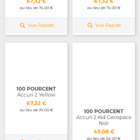
Prix
Prix
67,32 €
67,32 €
au lieu de 74.00 €
au lieu de 74.00 €


Vue Rapide
Vue Rapide
100 POURCENT
Accuri 2 Yellow
Prix
67,32 €
au lieu de 74.00 €
100 POURCENT
Accuri 2 Kid Geospace
Noir
Prix
49,08 €
au lieu de 54.00 €