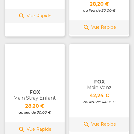
Prix
28,20 €
au lieu de 30.00 €

Vue Rapide

Vue Rapide
FOX
Main Venz
FOX
Prix
42,24 €
Main Stray Enfant
au lieu de 44.93 €
Prix
28,20 €
au lieu de 30.00 €

Vue Rapide

Vue Rapide