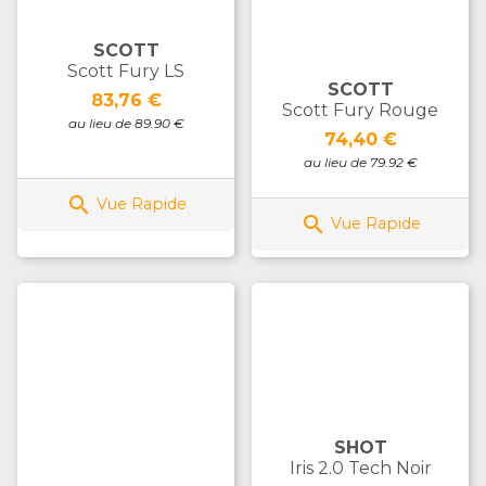
SCOTT
Scott Fury LS
SCOTT
Prix
83,76 €
Scott Fury Rouge
au lieu de 89.90 €
Prix
74,40 €
au lieu de 79.92 €

Vue Rapide

Vue Rapide
SHOT
Iris 2.0 Tech Noir