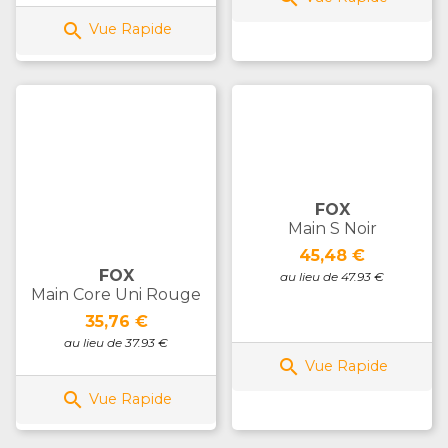

Vue Rapide
FOX
Main S Noir
Prix
45,48 €
FOX
au lieu de 47.93 €
Main Core Uni Rouge
Prix
35,76 €
au lieu de 37.93 €

Vue Rapide

Vue Rapide