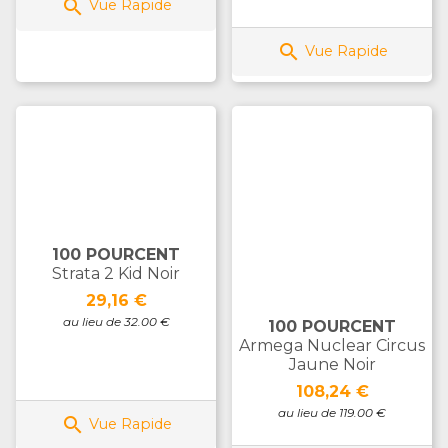

Vue Rapide

Vue Rapide
100 POURCENT
Strata 2 Kid Noir
Prix
29,16 €
au lieu de 32.00 €
100 POURCENT
Armega Nuclear Circus
Jaune Noir
Prix
108,24 €
au lieu de 119.00 €

Vue Rapide