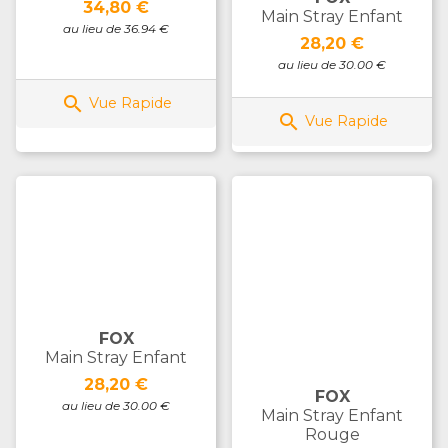
Prix
34,80 €
Main Stray Enfant
au lieu de 36.94 €
Prix
28,20 €
au lieu de 30.00 €

Vue Rapide

Vue Rapide
FOX
Main Stray Enfant
Prix
28,20 €
FOX
au lieu de 30.00 €
Main Stray Enfant
Rouge