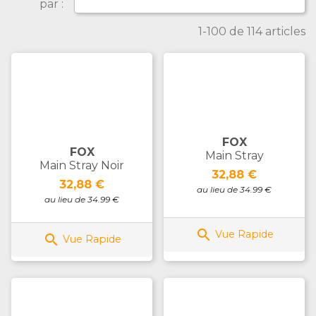
par :
1-100 de 114 articles
FOX
FOX
Main Stray
Main Stray Noir
Prix
32,88 €
Prix
32,88 €
au lieu de 34.99 €
au lieu de 34.99 €

Vue Rapide

Vue Rapide