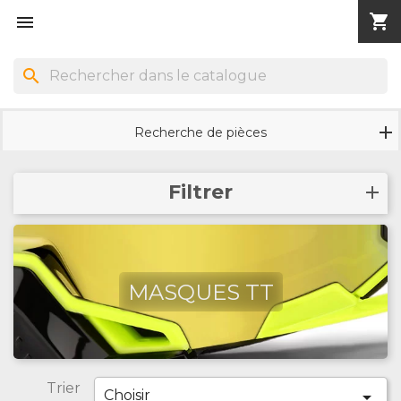
shopping_cart


search
Recherche de pièces
Filtrer
MASQUES TT
Trier
Choisir
