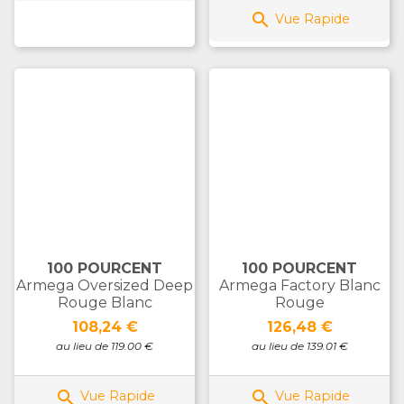

Vue Rapide
100 POURCENT
100 POURCENT
Armega Oversized Deep
Armega Factory Blanc
Rouge Blanc
Rouge
Prix
Prix
108,24 €
126,48 €
au lieu de 119.00 €
au lieu de 139.01 €


Vue Rapide
Vue Rapide