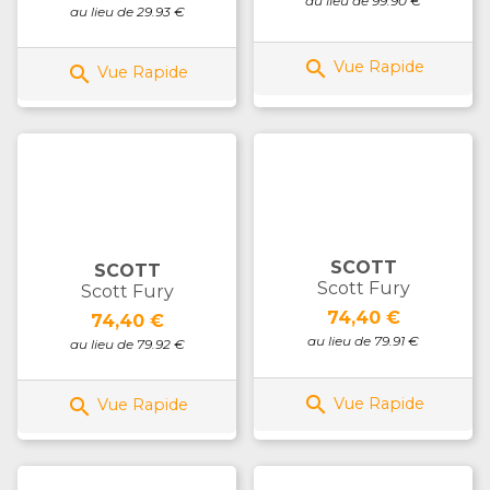
au lieu de 99.90 €
au lieu de 29.93 €

Vue Rapide

Vue Rapide
SCOTT
SCOTT
Scott Fury
Scott Fury
Prix
74,40 €
Prix
74,40 €
au lieu de 79.91 €
au lieu de 79.92 €


Vue Rapide
Vue Rapide