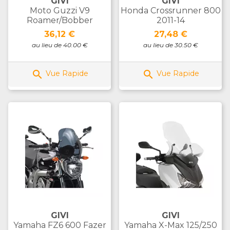
GIVI
GIVI
Moto Guzzi V9
Honda Crossrunner 800
Roamer/Bobber
2011-14
Prix
Prix
36,12 €
27,48 €
au lieu de 40.00 €
au lieu de 30.50 €


Vue Rapide
Vue Rapide
GIVI
GIVI
Yamaha FZ6 600 Fazer
Yamaha X-Max 125/250