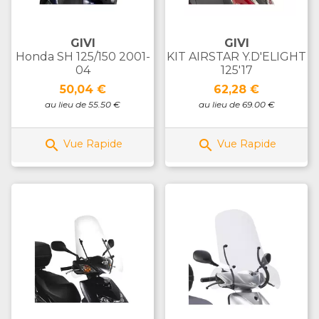
GIVI
GIVI
Honda SH 125/150 2001-
KIT AIRSTAR Y.D'ELIGHT
04
125'17
Prix
Prix
50,04 €
62,28 €
au lieu de 55.50 €
au lieu de 69.00 €


Vue Rapide
Vue Rapide