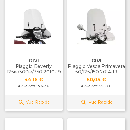
GIVI
GIVI
Piaggio Beverly
PIaggio Vespa Primavera
125ie/300ie/350 2010-19
50/125/150 2014-19
Prix
Prix
44,16 €
50,04 €
au lieu de 49.00 €
au lieu de 55.50 €


Vue Rapide
Vue Rapide