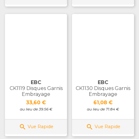
EBC
EBC
CK1119 Disques Garnis
CK1130 Disques Garnis
Embrayage
Embrayage
Prix
Prix
33,60 €
61,08 €
au lieu de 39.56 €
au lieu de 71.84 €


Vue Rapide
Vue Rapide