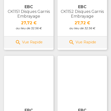
EBC
EBC
CK1151 Disques Garnis
CK1152 Disques Garnis
Embrayage
Embrayage
Prix
Prix
27,72 €
27,72 €
au lieu de 32.56 €
au lieu de 32.56 €


Vue Rapide
Vue Rapide
EBC
EBC