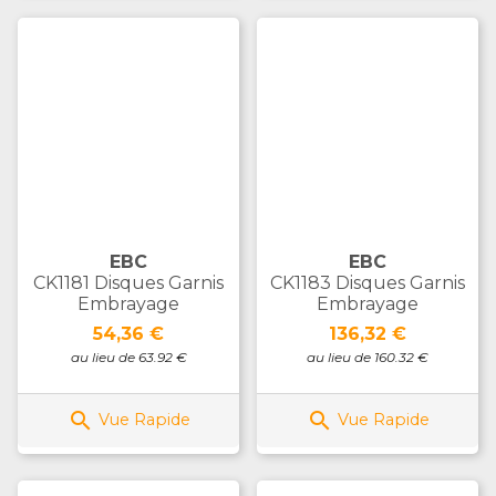
EBC
EBC
CK1181 Disques Garnis
CK1183 Disques Garnis
Embrayage
Embrayage
Prix
Prix
54,36 €
136,32 €
au lieu de 63.92 €
au lieu de 160.32 €


Vue Rapide
Vue Rapide