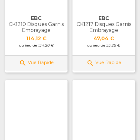
EBC
EBC
CK1210 Disques Garnis
CK1217 Disques Garnis
Embrayage
Embrayage
Prix
Prix
114,12 €
47,04 €
au lieu de 134.20 €
au lieu de 55.28 €


Vue Rapide
Vue Rapide