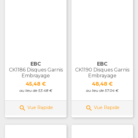
EBC
EBC
CK1186 Disques Garnis
CK1190 Disques Garnis
Embrayage
Embrayage
Prix
Prix
45,48 €
48,48 €
au lieu de 53.48 €
au lieu de 57.04 €


Vue Rapide
Vue Rapide