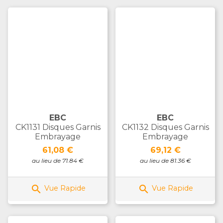
EBC
EBC
CK1131 Disques Garnis
CK1132 Disques Garnis
Embrayage
Embrayage
Prix
Prix
61,08 €
69,12 €
au lieu de 71.84 €
au lieu de 81.36 €


Vue Rapide
Vue Rapide