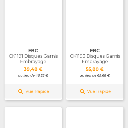
EBC
EBC
CK1191 Disques Garnis
CK1193 Disques Garnis
Embrayage
Embrayage
Prix
Prix
39,48 €
55,80 €
au lieu de 46.52 €
au lieu de 65.68 €


Vue Rapide
Vue Rapide