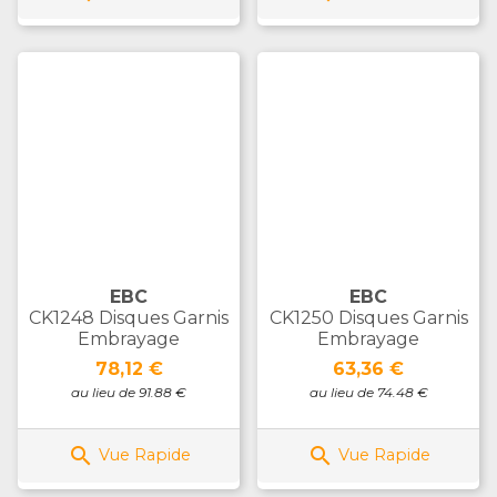
EBC
EBC
CK1248 Disques Garnis
CK1250 Disques Garnis
Embrayage
Embrayage
Prix
Prix
78,12 €
63,36 €
au lieu de 91.88 €
au lieu de 74.48 €


Vue Rapide
Vue Rapide