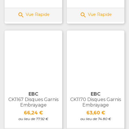


Vue Rapide
Vue Rapide
EBC
EBC
CK1167 Disques Garnis
CK1170 Disques Garnis
Embrayage
Embrayage
Prix
Prix
66,24 €
63,60 €
au lieu de 77.92 €
au lieu de 74.80 €