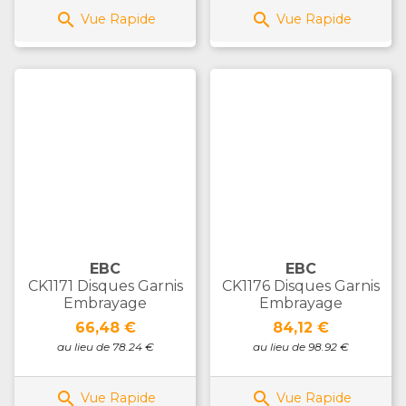


Vue Rapide
Vue Rapide
EBC
EBC
CK1171 Disques Garnis
CK1176 Disques Garnis
Embrayage
Embrayage
Prix
Prix
66,48 €
84,12 €
au lieu de 78.24 €
au lieu de 98.92 €


Vue Rapide
Vue Rapide