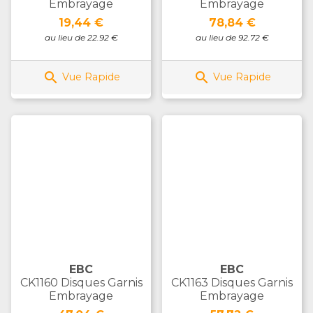
Embrayage
Embrayage
Prix
Prix
19,44 €
78,84 €
au lieu de 22.92 €
au lieu de 92.72 €


Vue Rapide
Vue Rapide
EBC
EBC
CK1160 Disques Garnis
CK1163 Disques Garnis
Embrayage
Embrayage