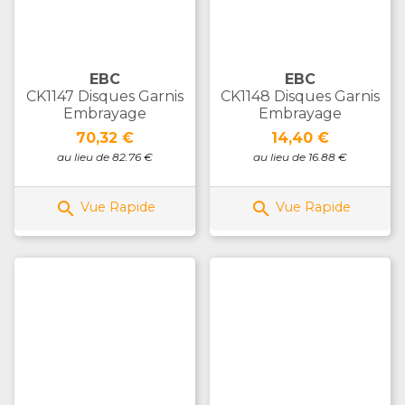
EBC
EBC
CK1147 Disques Garnis
CK1148 Disques Garnis
Embrayage
Embrayage
Prix
Prix
70,32 €
14,40 €
au lieu de 82.76 €
au lieu de 16.88 €


Vue Rapide
Vue Rapide