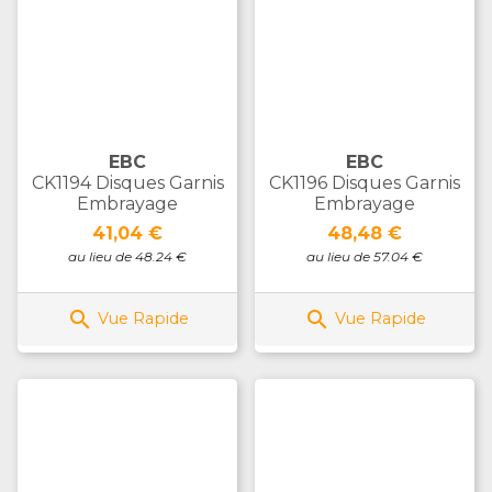
EBC
EBC
CK1194 Disques Garnis
CK1196 Disques Garnis
Embrayage
Embrayage
Prix
Prix
41,04 €
48,48 €
au lieu de 48.24 €
au lieu de 57.04 €


Vue Rapide
Vue Rapide