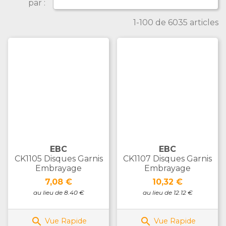
par :
1-100 de 6035 articles
EBC
EBC
CK1105 Disques Garnis
CK1107 Disques Garnis
Embrayage
Embrayage
Prix
Prix
7,08 €
10,32 €
au lieu de 8.40 €
au lieu de 12.12 €


Vue Rapide
Vue Rapide