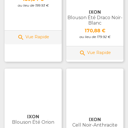
au lieu de 199.93 €
IXON
Blouson Été Draco Noir-
Blanc
Prix
170,88 €

Vue Rapide
au lieu de 179.92 €

Vue Rapide
IXON
IXON
Blouson Été Orion
Cell Noir-Anthracite