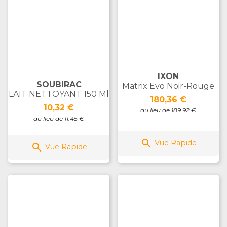
IXON
SOUBIRAC
Matrix Evo Noir-Rouge
LAIT NETTOYANT 150 Ml
Prix
180,36 €
Prix
10,32 €
au lieu de 189.92 €
au lieu de 11.45 €

Vue Rapide

Vue Rapide