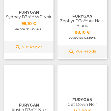
FURYGAN
FURYGAN
Sydney D3o™ WP Noir
Zephyr D3o™ Air Noir-
Prix
95,10 €
Blanc
au lieu de 135.90 €
Prix
88,10 €
au lieu de 125.89 €

Vue Rapide

Vue Rapide
FURYGAN
Get Down Noir
FURYGAN
Austin D3o™ Noir
Prix