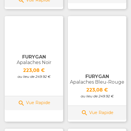

FURYGAN
Apalaches Noir
Prix
223,08 €
FURYGAN
au lieu de 249.92 €
Apalaches Bleu-Rouge
Prix
223,08 €
au lieu de 249.92 €

Vue Rapide

Vue Rapide