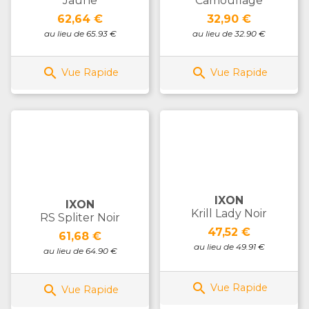
Jaune
Camouflage
Prix
Prix
62,64 €
32,90 €
au lieu de 65.93 €
au lieu de 32.90 €


Vue Rapide
Vue Rapide
IXON
IXON
Krill Lady Noir
RS Spliter Noir
Prix
47,52 €
Prix
61,68 €
au lieu de 49.91 €
au lieu de 64.90 €

Vue Rapide

Vue Rapide