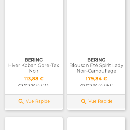
BERING
BERING
Hiver Koban Gore-Tex
Blouson Été Spirit Lady
Noir
Noir-Camouflage
Prix
Prix
113,88 €
179,84 €
au lieu de 119.89 €
au lieu de 179.84 €


Vue Rapide
Vue Rapide