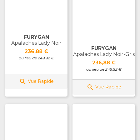
FURYGAN
Apalaches Lady Noir
FURYGAN
Prix
236,88 €
Apalaches Lady Noir-Gris
au lieu de 249.92 €
Prix
236,88 €
au lieu de 249.92 €

Vue Rapide

Vue Rapide