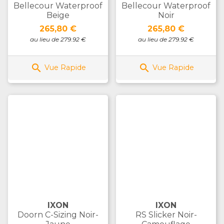
Bellecour Waterproof
Bellecour Waterproof
Beige
Noir
Prix
Prix
265,80 €
265,80 €
au lieu de 279.92 €
au lieu de 279.92 €


Vue Rapide
Vue Rapide
IXON
IXON
Doorn C-Sizing Noir-
RS Slicker Noir-