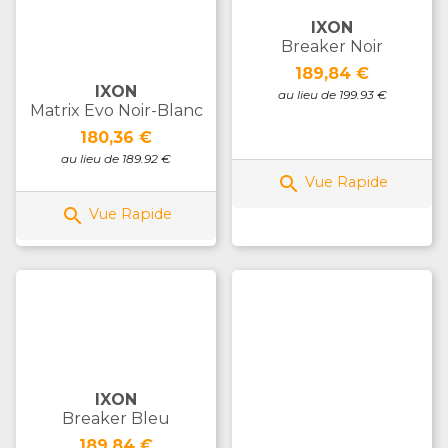
IXON
Breaker Noir
Prix
189,84 €
IXON
au lieu de 199.93 €
Matrix Evo Noir-Blanc
Prix
180,36 €
au lieu de 189.92 €

Vue Rapide

Vue Rapide
IXON
Breaker Bleu
Prix
189,84 €