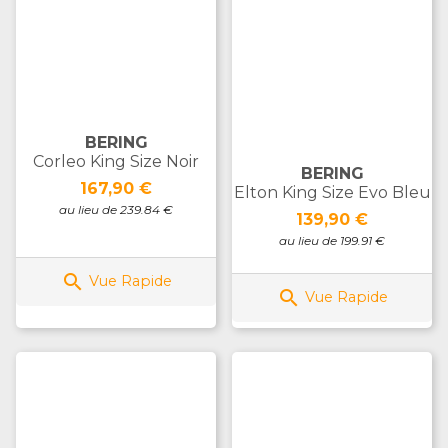
BERING
Corleo King Size Noir
BERING
Prix
167,90 €
Elton King Size Evo Bleu
au lieu de 239.84 €
Prix
139,90 €
au lieu de 199.91 €

Vue Rapide

Vue Rapide