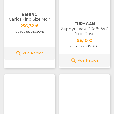
BERING
Carlos King Size Noir
FURYGAN
Prix
256,32 €
Zephyr Lady D3o™ WP
au lieu de 269.90 €
Noir-Rose
Prix
95,10 €
au lieu de 135.90 €

Vue Rapide

Vue Rapide