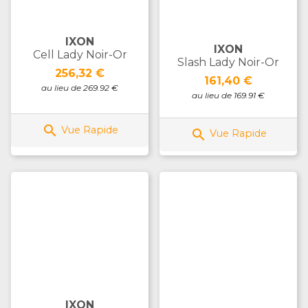
IXON
IXON
Cell Lady Noir-Or
Slash Lady Noir-Or
Prix
256,32 €
Prix
161,40 €
au lieu de 269.92 €
au lieu de 169.91 €

Vue Rapide

Vue Rapide
IXON