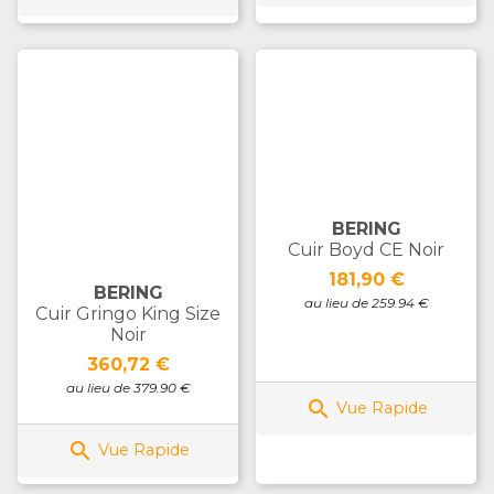
BERING
Cuir Boyd CE Noir
Prix
181,90 €
BERING
au lieu de 259.94 €
Cuir Gringo King Size
Noir
Prix
360,72 €
au lieu de 379.90 €

Vue Rapide

Vue Rapide