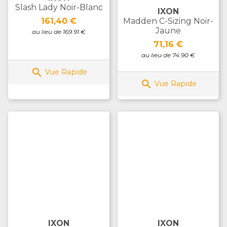
Slash Lady Noir-Blanc
IXON
Prix
161,40 €
Madden C-Sizing Noir-
Jaune
au lieu de 169.91 €
Prix
71,16 €
au lieu de 74.90 €

Vue Rapide

Vue Rapide
IXON
IXON