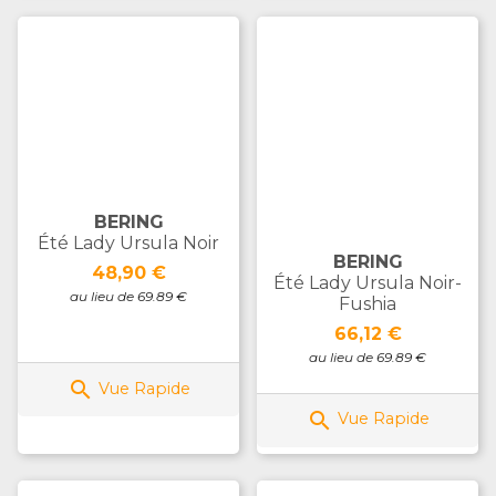
BERING
Été Lady Ursula Noir
BERING
Prix
48,90 €
Été Lady Ursula Noir-
au lieu de 69.89 €
Fushia
Prix
66,12 €
au lieu de 69.89 €

Vue Rapide

Vue Rapide