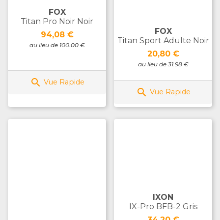
FOX
Titan Pro Noir Noir
FOX
Prix
94,08 €
Titan Sport Adulte Noir
au lieu de 100.00 €
Prix
20,80 €
au lieu de 31.98 €

Vue Rapide

Vue Rapide
IXON
IX-Pro BFB-2 Gris
Prix
34,20 €