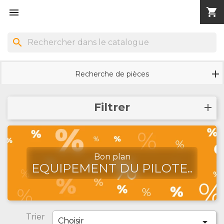
shopping_cart


search
Recherche de pièces
Filtrer
Bon plan
EQUIPEMENT DU PILOTE..
Trier
Choisir
