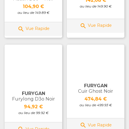
142,08 €
Prix
104,90 €
au lieu de 149.90 €
au lieu de 149.89 €

Vue Rapide

Vue Rapide
FURYGAN
Cuir Ghost Noir
FURYGAN
Prix
Furylong D3o Noir
474,84 €
au lieu de 499.93 €
Prix
94,92 €
au lieu de 99.92 €

Vue Rapide
Vue Rapide