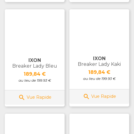
IXON
IXON
Breaker Lady Kaki
Breaker Lady Bleu
Prix
189,84 €
Prix
189,84 €
au lieu de 199.93 €
au lieu de 199.93 €

Vue Rapide

Vue Rapide