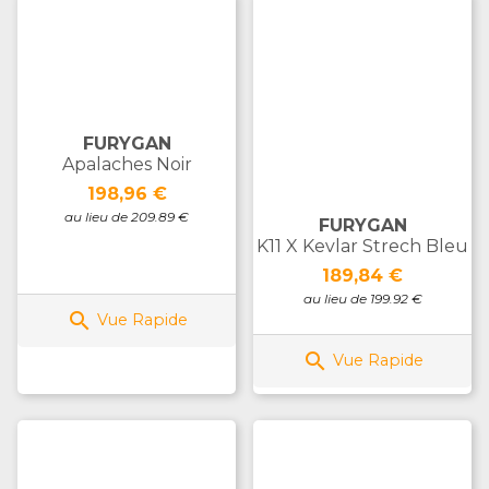
FURYGAN
Apalaches Noir
Prix
198,96 €
au lieu de 209.89 €
FURYGAN
K11 X Kevlar Strech Bleu
Prix
189,84 €
au lieu de 199.92 €

Vue Rapide

Vue Rapide