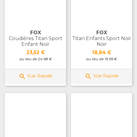
FOX
FOX
Coudières Titan Sport
Titan Enfants Sport Noir
Enfant Noir
Noir
Prix
Prix
23,52 €
18,84 €
au lieu de 24.98 €
au lieu de 19.99 €


Vue Rapide
Vue Rapide