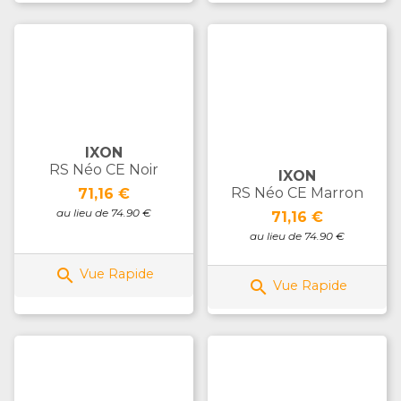
IXON
RS Néo CE Noir
IXON
Prix
RS Néo CE Marron
71,16 €
au lieu de 74.90 €
Prix
71,16 €
au lieu de 74.90 €

Vue Rapide

Vue Rapide