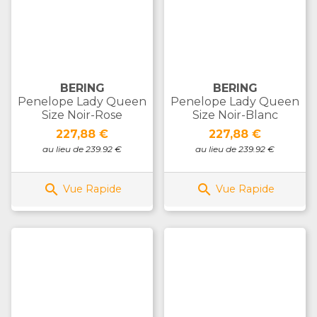
BERING
BERING
Penelope Lady Queen
Penelope Lady Queen
Size Noir-Rose
Size Noir-Blanc
Prix
Prix
227,88 €
227,88 €
au lieu de 239.92 €
au lieu de 239.92 €


Vue Rapide
Vue Rapide