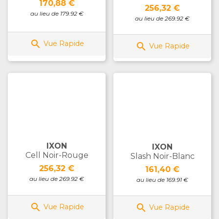
Prix
170,88 €
Prix
256,32 €
au lieu de 179.92 €
au lieu de 269.92 €

Vue Rapide

Vue Rapide
IXON
IXON
Cell Noir-Rouge
Slash Noir-Blanc
Prix
256,32 €
Prix
161,40 €
au lieu de 269.92 €
au lieu de 169.91 €


Vue Rapide
Vue Rapide