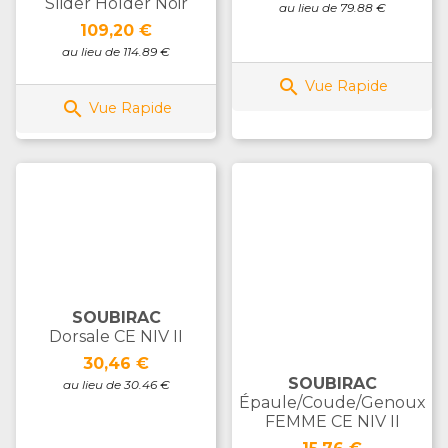
Slider Holder Noir
au lieu de 79.88 €
Prix
109,20 €
au lieu de 114.89 €

Vue Rapide

Vue Rapide
SOUBIRAC
Dorsale CE NIV II
Prix
30,46 €
SOUBIRAC
au lieu de 30.46 €
Épaule/coude/genoux
FEMME CE NIV II
Prix