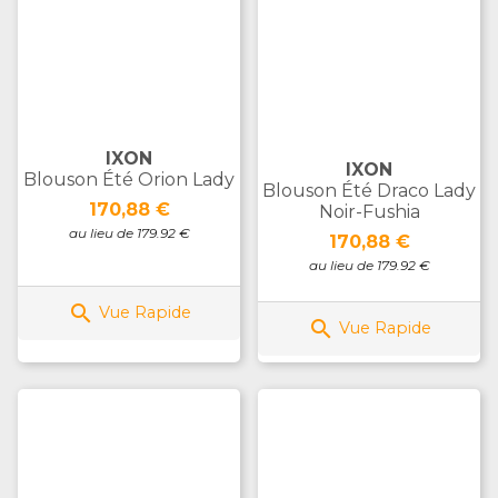
IXON
IXON
Blouson Été Orion Lady
Blouson Été Draco Lady
Prix
170,88 €
Noir-Fushia
au lieu de 179.92 €
Prix
170,88 €
au lieu de 179.92 €

Vue Rapide

Vue Rapide