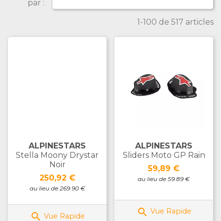
par :
1-100 de 517 articles
ALPINESTARS
ALPINESTARS
Stella Moony Drystar
Sliders Moto GP Rain
Noir
Prix
59,89 €
Prix
250,92 €
au lieu de 59.89 €
au lieu de 269.90 €

Vue Rapide

Vue Rapide