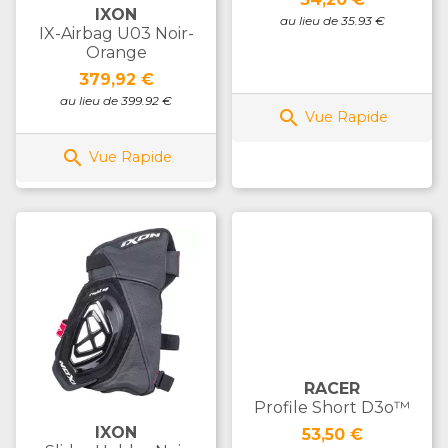
IXON
au lieu de 35.93 €
IX-Airbag U03 Noir-
Orange
Prix
379,92 €
au lieu de 399.92 €

Vue Rapide

Vue Rapide
RACER
Profile Short D3o™
IXON
Prix
53,50 €