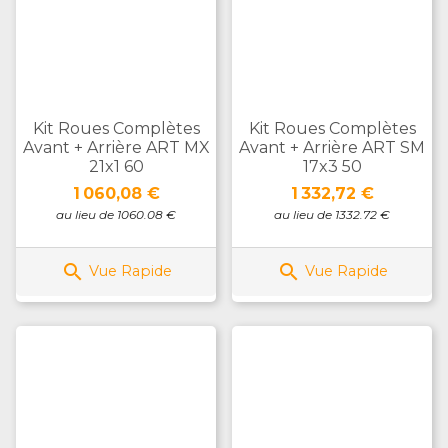
Kit Roues Complètes
Kit Roues Complètes
Avant + Arrière ART MX
Avant + Arrière ART SM
21x1 60
17x3 50
Prix
Prix
1 060,08 €
1 332,72 €
au lieu de 1060.08 €
au lieu de 1332.72 €


Vue Rapide
Vue Rapide