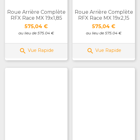
Roue Arrière Complète
Roue Arrière Complète
RFX Race MX 19x1,85
RFX Race MX 19x2,15
Prix
Prix
575,04 €
575,04 €
au lieu de 575.04 €
au lieu de 575.04 €


Vue Rapide
Vue Rapide