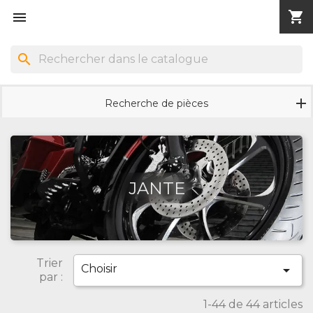
shopping_cart


search
Recherche de pièces
JANTE
Trier
Choisir

par :
1-44 de 44 articles