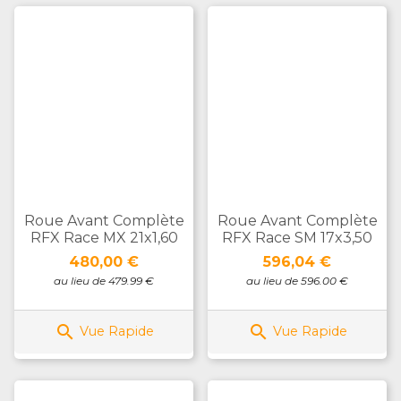
Roue Avant Complète
Roue Avant Complète
RFX Race MX 21x1,60
RFX Race SM 17x3,50
Prix
Prix
480,00 €
596,04 €
au lieu de 479.99 €
au lieu de 596.00 €


Vue Rapide
Vue Rapide