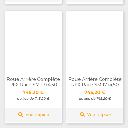
Roue Arrière Complète
Roue Arrière Complète
RFX Race SM 17x4,50
RFX Race SM 17x4,50
Prix
Prix
745,20 €
745,20 €
au lieu de 745.20 €
au lieu de 745.20 €


Vue Rapide
Vue Rapide