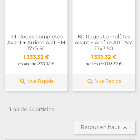
Kit Roues Complètes
Kit Roues Complètes
Avant + Arrière ART SM
Avant + Arrière ART SM
17x3 50
17x3 50
Prix
Prix
1 333,32 €
1 333,32 €
au lieu de 1333.32 €
au lieu de 1333.32 €


Vue Rapide
Vue Rapide
1-44 de 44 articles

Retour en haut