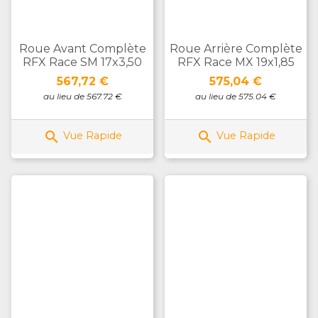
Roue Avant Complète
Roue Arrière Complète
RFX Race SM 17x3,50
RFX Race MX 19x1,85
Prix
Prix
567,72 €
575,04 €
au lieu de 567.72 €
au lieu de 575.04 €


Vue Rapide
Vue Rapide