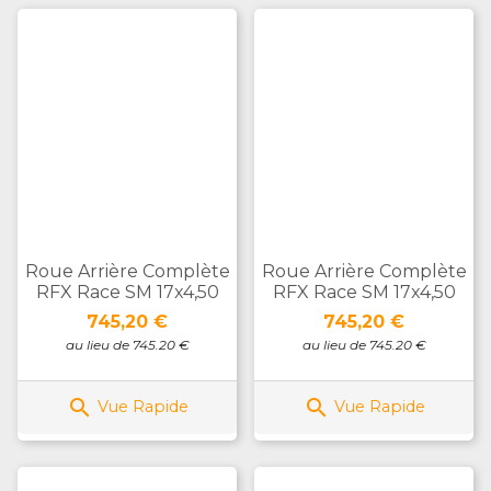
Roue Arrière Complète
Roue Arrière Complète
RFX Race SM 17x4,50
RFX Race SM 17x4,50
Prix
Prix
745,20 €
745,20 €
au lieu de 745.20 €
au lieu de 745.20 €


Vue Rapide
Vue Rapide