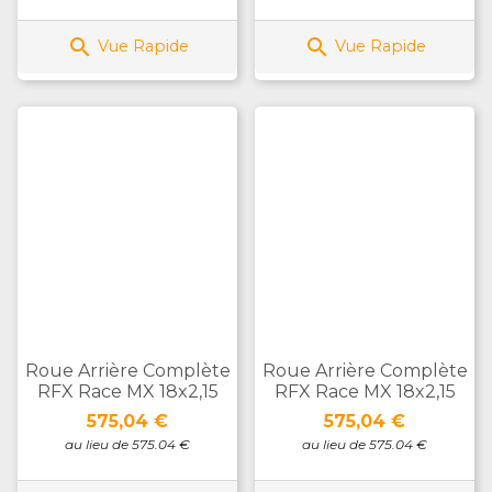


Vue Rapide
Vue Rapide
Roue Arrière Complète
Roue Arrière Complète
RFX Race MX 18x2,15
RFX Race MX 18x2,15
Prix
Prix
575,04 €
575,04 €
au lieu de 575.04 €
au lieu de 575.04 €