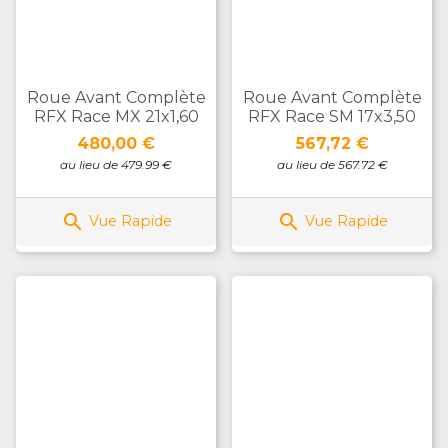
Roue Avant Complète
Roue Avant Complète
RFX Race MX 21x1,60
RFX Race SM 17x3,50
Prix
Prix
480,00 €
567,72 €
au lieu de 479.99 €
au lieu de 567.72 €


Vue Rapide
Vue Rapide