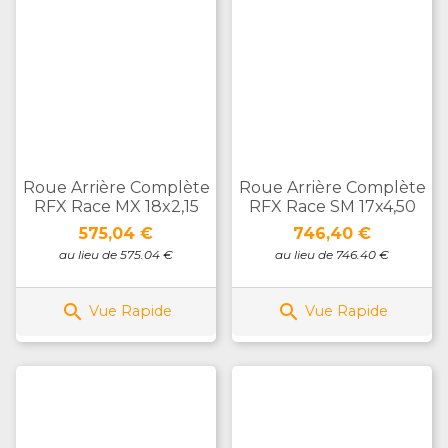
Roue Arrière Complète
Roue Arrière Complète
RFX Race MX 18x2,15
RFX Race SM 17x4,50
Prix
Prix
575,04 €
746,40 €
au lieu de 575.04 €
au lieu de 746.40 €


Vue Rapide
Vue Rapide