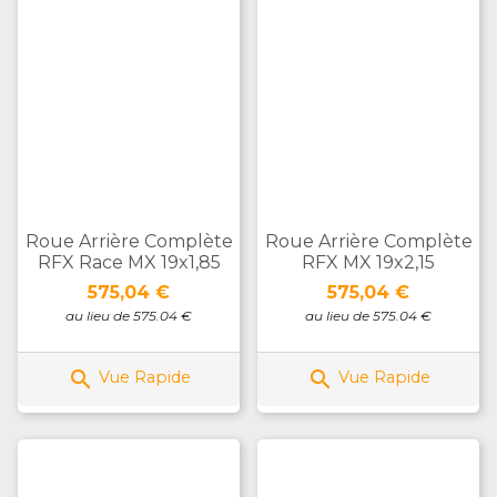
Roue Arrière Complète
Roue Arrière Complète
RFX Race MX 19x1,85
RFX MX 19x2,15
Prix
Prix
575,04 €
575,04 €
au lieu de 575.04 €
au lieu de 575.04 €


Vue Rapide
Vue Rapide