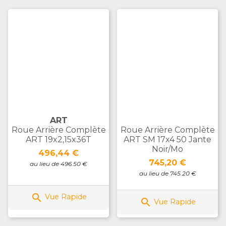
ART
Roue Arrière Complète
Roue Arrière Complète
ART 19x2,15x36T
ART SM 17x4 50 Jante
Noir/mo
Prix
496,44 €
Prix
745,20 €
au lieu de 496.50 €
au lieu de 745.20 €

Vue Rapide

Vue Rapide