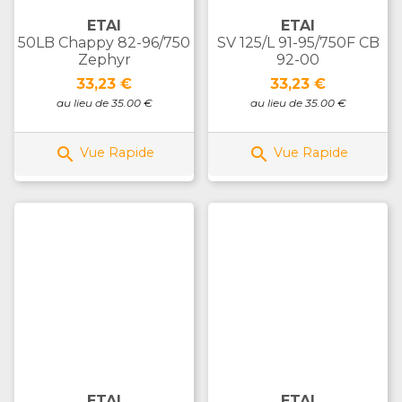
ETAI
ETAI
50LB Chappy 82-96/750
SV 125/L 91-95/750F CB
Zephyr
92-00
Prix
Prix
33,23 €
33,23 €
au lieu de 35.00 €
au lieu de 35.00 €


Vue Rapide
Vue Rapide
ETAI
ETAI