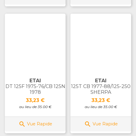
ETAI
ETAI
DT 125F 1975-76/CB 125N
125T CB 1977-88/125-250
1978
SHERPA
Prix
Prix
33,23 €
33,23 €
au lieu de 35.00 €
au lieu de 35.00 €


Vue Rapide
Vue Rapide