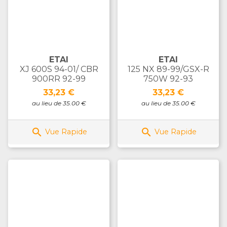
ETAI
ETAI
XJ 600S 94-01/ CBR
125 NX 89-99/GSX-R
900RR 92-99
750W 92-93
Prix
Prix
33,23 €
33,23 €
au lieu de 35.00 €
au lieu de 35.00 €


Vue Rapide
Vue Rapide