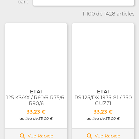
par :
1-100 de 1428 articles
ETAI
ETAI
125 KS/KX / R60/6-R75/6-
RS 125/DX 1975-81 / 750
R90/6
GUZZI
Prix
Prix
33,23 €
33,23 €
au lieu de 35.00 €
au lieu de 35.00 €


Vue Rapide
Vue Rapide