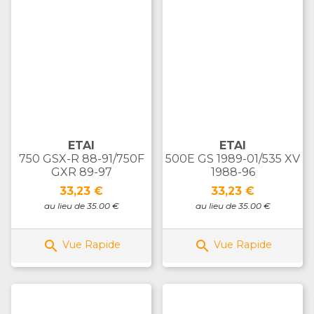
ETAI
ETAI
750 GSX-R 88-91/750F
500E GS 1989-01/535 XV
GXR 89-97
1988-96
Prix
Prix
33,23 €
33,23 €
au lieu de 35.00 €
au lieu de 35.00 €


Vue Rapide
Vue Rapide