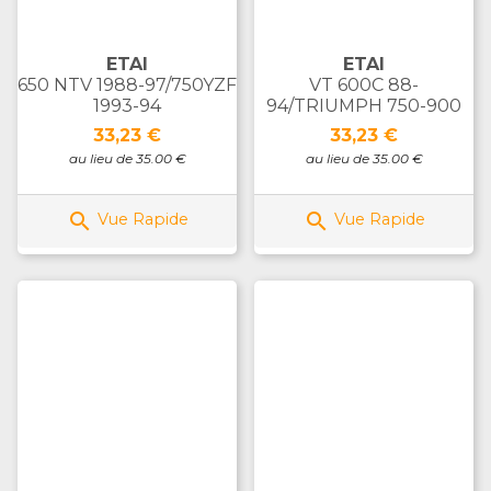
ETAI
ETAI
650 NTV 1988-97/750YZF
VT 600C 88-
1993-94
94/TRIUMPH 750-900
Prix
Prix
33,23 €
33,23 €
au lieu de 35.00 €
au lieu de 35.00 €


Vue Rapide
Vue Rapide