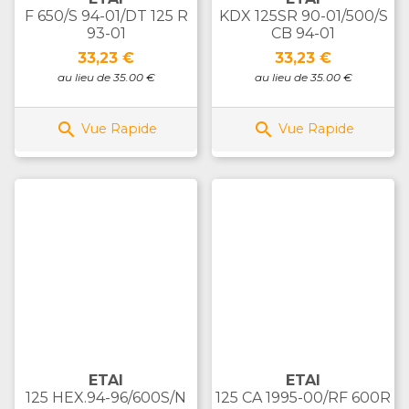
F 650/S 94-01/DT 125 R
KDX 125SR 90-01/500/S
93-01
CB 94-01
Prix
Prix
33,23 €
33,23 €
au lieu de 35.00 €
au lieu de 35.00 €


Vue Rapide
Vue Rapide
ETAI
ETAI
125 HEX.94-96/600S/N
125 CA 1995-00/RF 600R