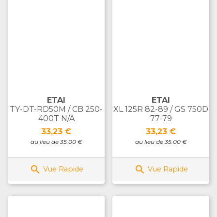
ETAI
ETAI
TY-DT-RD50M / CB 250-
XL 125R 82-89 / GS 750D
400T N/A
77-79
Prix
Prix
33,23 €
33,23 €
au lieu de 35.00 €
au lieu de 35.00 €


Vue Rapide
Vue Rapide