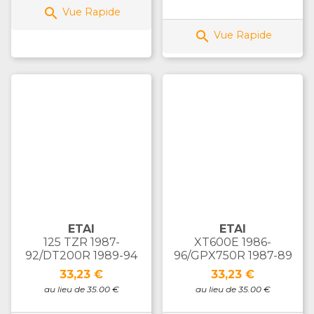

Vue Rapide

Vue Rapide
ETAI
ETAI
125 TZR 1987-
XT600E 1986-
92/DT200R 1989-94
96/GPX750R 1987-89
Prix
Prix
33,23 €
33,23 €
au lieu de 35.00 €
au lieu de 35.00 €