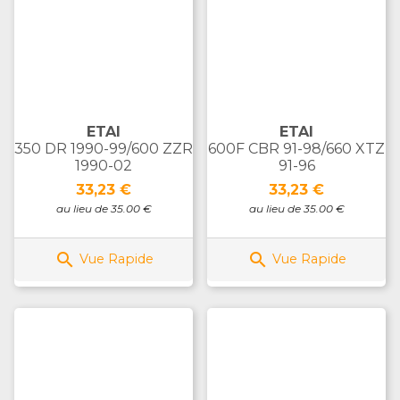
ETAI
ETAI
350 DR 1990-99/600 ZZR
600F CBR 91-98/660 XTZ
1990-02
91-96
Prix
Prix
33,23 €
33,23 €
au lieu de 35.00 €
au lieu de 35.00 €


Vue Rapide
Vue Rapide