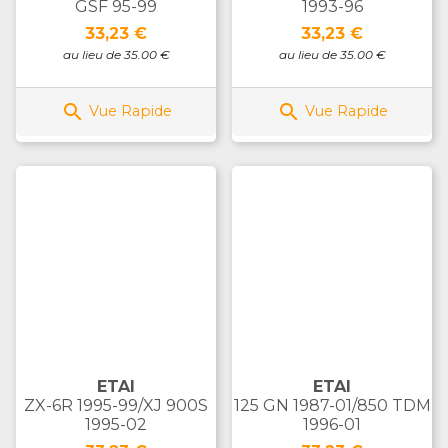
GSF 95-99
1993-96
Prix
Prix
33,23 €
33,23 €
au lieu de 35.00 €
au lieu de 35.00 €


Vue Rapide
Vue Rapide
ETAI
ETAI
ZX-6R 1995-99/XJ 900S
125 GN 1987-01/850 TDM
1995-02
1996-01