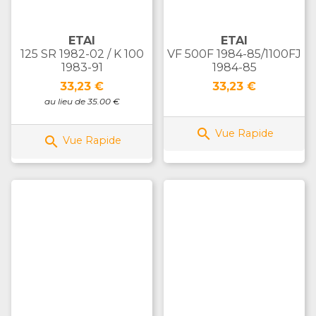
ETAI
ETAI
125 SR 1982-02 / K 100
VF 500F 1984-85/1100FJ
1983-91
1984-85
Prix
Prix
33,23 €
33,23 €
au lieu de 35.00 €

Vue Rapide

Vue Rapide