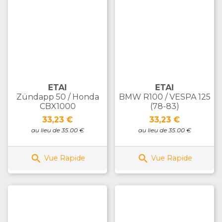
ETAI
ETAI
Zündapp 50 / Honda
BMW R100 / VESPA 125
CBX1000
(78-83)
Prix
Prix
33,23 €
33,23 €
au lieu de 35.00 €
au lieu de 35.00 €


Vue Rapide
Vue Rapide