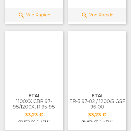


Vue Rapide
Vue Rapide
ETAI
ETAI
1100XX CBR 97-
ER-5 97-02 / 1200/S GSF
98/1200XJR 95-98
96-00
Prix
Prix
33,23 €
33,23 €
au lieu de 35.00 €
au lieu de 35.00 €