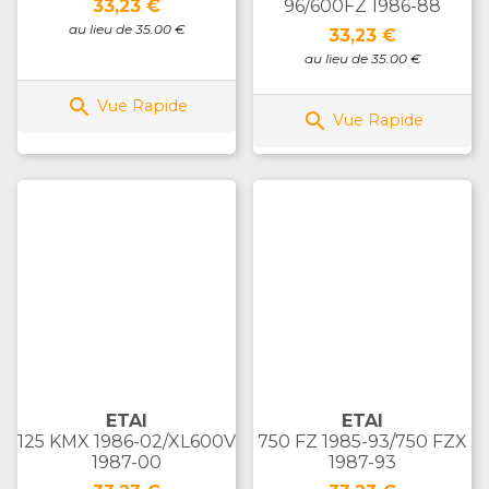
Prix
33,23 €
96/600FZ 1986-88
au lieu de 35.00 €
Prix
33,23 €
au lieu de 35.00 €

Vue Rapide

Vue Rapide
ETAI
ETAI
125 KMX 1986-02/XL600V
750 FZ 1985-93/750 FZX
1987-00
1987-93