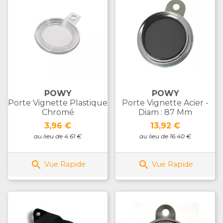
POWY
POWY
Porte Vignette Plastique
Porte Vignette Acier -
Chromé
Diam : 87 Mm
Prix
Prix
3,96 €
13,92 €
au lieu de 4.61 €
au lieu de 16.40 €


Vue Rapide
Vue Rapide