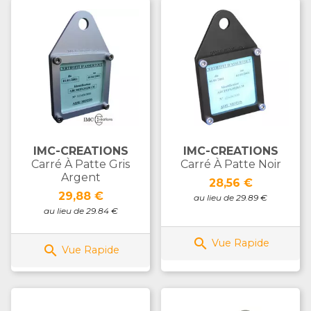
IMC-CREATIONS
IMC-CREATIONS
Carré À Patte Gris
Carré À Patte Noir
Argent
Prix
28,56 €
Prix
29,88 €
au lieu de 29.89 €
au lieu de 29.84 €

Vue Rapide

Vue Rapide