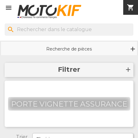
shopping_cart


search
Recherche de pièces
Filtrer
PORTE VIGNETTE ASSURANCE
Trier