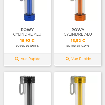
POWY
POWY
CYLINDRE ALU
CYLINDRE ALU
Prix
Prix
16,92 €
16,92 €
au lieu de 19.91 €
au lieu de 19.91 €


Vue Rapide
Vue Rapide