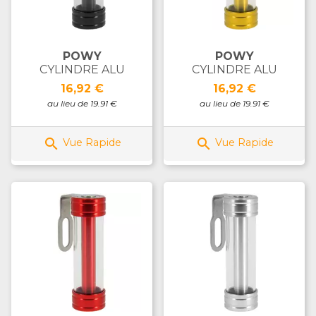
POWY
POWY
CYLINDRE ALU
CYLINDRE ALU
Prix
Prix
16,92 €
16,92 €
au lieu de 19.91 €
au lieu de 19.91 €


Vue Rapide
Vue Rapide