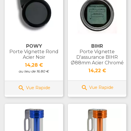
POWY
BIHR
Porte Vignette Rond
Porte Vignette
Acier Noir
D'assurance BIHR
Ø88mm Acier Chromé
Prix
14,28 €
Prix
14,22 €
au lieu de 16.80 €


Vue Rapide
Vue Rapide