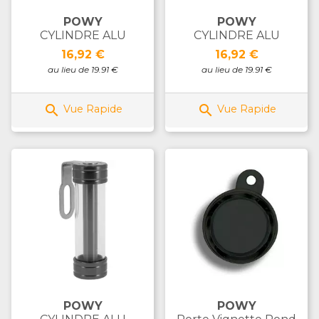
POWY
POWY
CYLINDRE ALU
CYLINDRE ALU
Prix
Prix
16,92 €
16,92 €
au lieu de 19.91 €
au lieu de 19.91 €


Vue Rapide
Vue Rapide
POWY
POWY