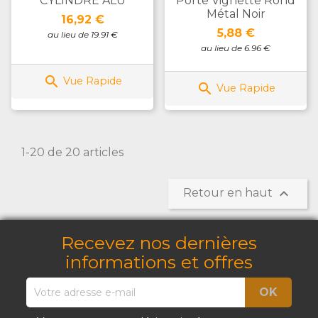
CYLINDRE ALU
Porte Vignette Rond
Métal Noir
Prix
16,92 €
Prix
5,88 €
au lieu de 19.91 €
au lieu de 6.96 €

Vue Rapide

Vue Rapide
1-20 de 20 articles

Retour en haut
Recevez nos dernières
informations et offres