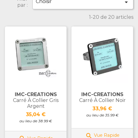
Choisir

par :
1-20 de 20 articles
IMC-CREATIONS
IMC-CREATIONS
Carré À Collier Gris
Carré À Collier Noir
Argent
Prix
33,96 €
Prix
35,04 €
au lieu de 35.99 €
au lieu de 38.99 €

Vue Rapide