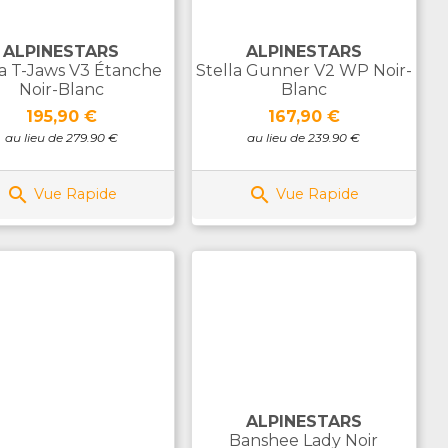
ALPINESTARS
ALPINESTARS
la T-Jaws V3 Étanche
Stella Gunner V2 WP Noir-
Noir-Blanc
Blanc
Prix
Prix
195,90 €
167,90 €
au lieu de 279.90 €
au lieu de 239.90 €


Vue Rapide
Vue Rapide
ALPINESTARS
Banshee Lady Noir