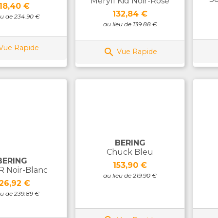
Meryll Kid Noir-Rose
rix
18,40 €
Prix
132,84 €
eu de 234.90 €
au lieu de 139.88 €
Vue Rapide

Vue Rapide
BERING
Chuck Bleu
BERING
Prix
153,90 €
-R Noir-Blanc
au lieu de 219.90 €
rix
26,92 €
eu de 239.89 €