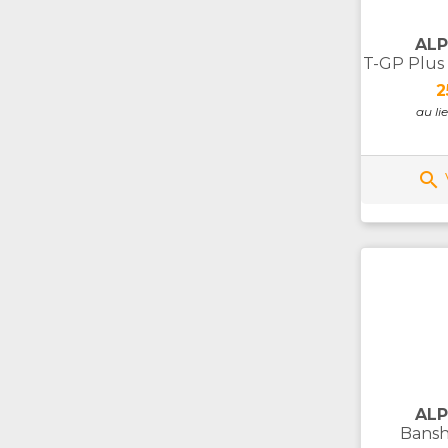
ALP
T-GP Plus
P
2
au li

ALP
Bansh