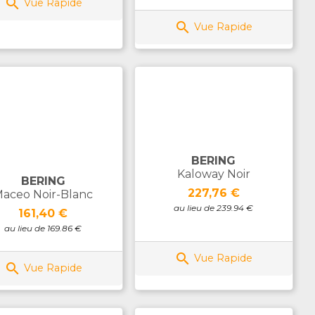

Vue Rapide

Vue Rapide
BERING
Kaloway Noir
BERING
Prix
227,76 €
aceo Noir-Blanc
au lieu de 239.94 €
Prix
161,40 €
au lieu de 169.86 €

Vue Rapide

Vue Rapide