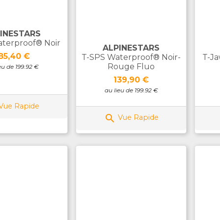
INESTARS
terproof® Noir
ALPINESTARS
rix
85,40 €
T-SPS Waterproof® Noir-
T-Ja
Rouge Fluo
eu de 199.92 €
Prix
139,90 €
au lieu de 199.92 €
Vue Rapide

Vue Rapide