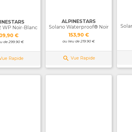
ALPINESTARS
INESTARS
Sola
Solano Waterproof® Noir
2 WP Noir-Blanc
Prix
153,90 €
rix
09,90 €
au lieu de 219.90 €
eu de 299.90 €

Vue Rapide
Vue Rapide