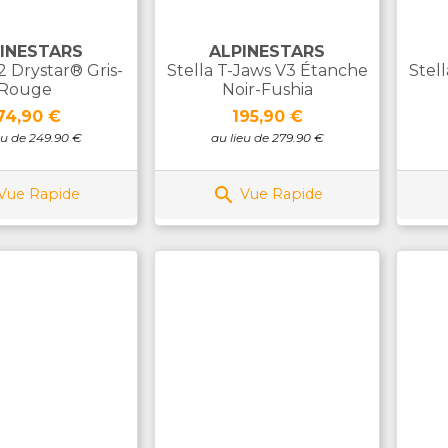
INESTARS
ALPINESTARS
2 Drystar® Gris-
Stella T-Jaws V3 Étanche
Stel
Rouge
Noir-Fushia
rix
Prix
74,90 €
195,90 €
eu de 249.90 €
au lieu de 279.90 €

Vue Rapide
Vue Rapide