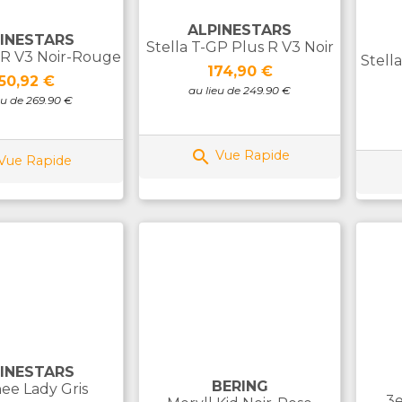
ALPINESTARS
INESTARS
Stella T-GP Plus R V3 Noir
 R V3 Noir-Rouge
Stell
Prix
174,90 €
rix
50,92 €
au lieu de 249.90 €
eu de 269.90 €

Vue Rapide
Vue Rapide
INESTARS
BERING
ee Lady Gris
3e