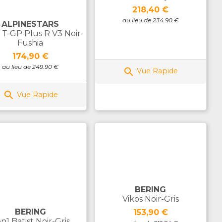
Prix
218,40 €
au lieu de 234.90 €
ALPINESTARS
a T-GP Plus R V3 Noir-
Fushia
Prix
174,90 €
au lieu de 249.90 €

Vue Rapide

Vue Rapide
BERING
Vikos Noir-Gris
BERING
Prix
153,90 €
n1 Batist Noir-Gris