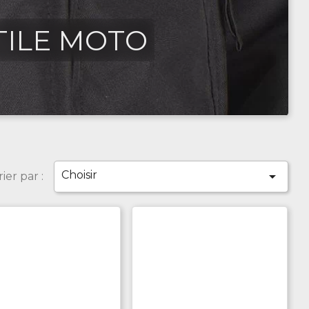
TILE MOTO
Choisir

rier par :