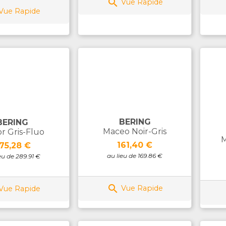

Vue Rapide
Vue Rapide
BERING
BERING
Maceo Noir-Gris
or Gris-Fluo
M
Prix
rix
161,40 €
75,28 €
au lieu de 169.86 €
eu de 289.91 €

Vue Rapide
Vue Rapide