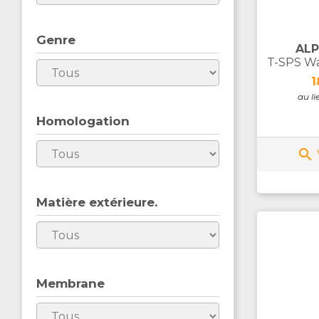
Genre
ALP
T-SPS Wa
P
1
au li
Homologation

Matière extérieure.
Membrane