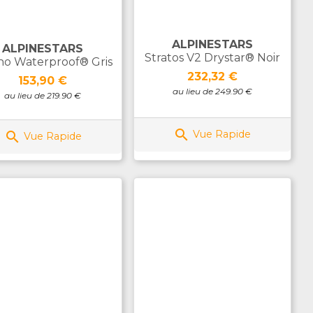
ALPINESTARS
ALPINESTARS
Stratos V2 Drystar® Noir
no Waterproof® Gris
Prix
232,32 €
Prix
153,90 €
au lieu de 249.90 €
au lieu de 219.90 €

Vue Rapide

Vue Rapide