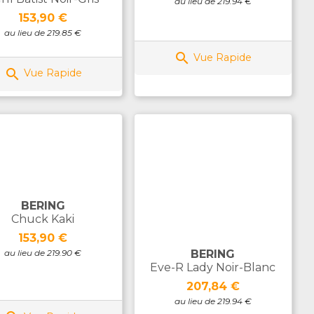
au lieu de 219.94 €
Prix
153,90 €
au lieu de 219.85 €

Vue Rapide

Vue Rapide
BERING
Chuck Kaki
Prix
153,90 €
au lieu de 219.90 €
BERING
Eve-R Lady Noir-Blanc
Prix
207,84 €
au lieu de 219.94 €