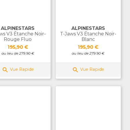
ALPINESTARS
ALPINESTARS
ws V3 Étanche Noir-
T-Jaws V3 Étanche Noir-
Rouge Fluo
Blanc
Prix
Prix
195,90 €
195,90 €
au lieu de 279.90 €
au lieu de 279.90 €


Vue Rapide
Vue Rapide