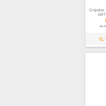
Gripster
ART 
au l
