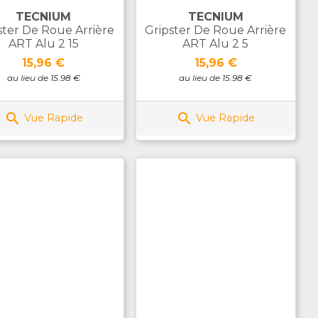
TECNIUM
TECNIUM
ster De Roue Arrière
Gripster De Roue Arrière
ART Alu 2 15
ART Alu 2 5
Prix
Prix
15,96 €
15,96 €
au lieu de 15.98 €
au lieu de 15.98 €


Vue Rapide
Vue Rapide