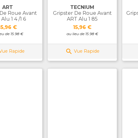
ART
TECNIUM
 De Roue Avant
Gripster De Roue Avant
Grip
Alu 1 4 /1 6
ART Alu 1 85
Prix
Prix
15,96 €
15,96 €
ieu de 15.98 €
au lieu de 15.98 €

Vue Rapide
Vue Rapide