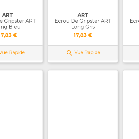
ART
ART
e Gripster ART
Ecrou De Gripster ART
Ecr
ong Bleu
Long Gris
Prix
Prix
17,83 €
17,83 €

Vue Rapide
Vue Rapide