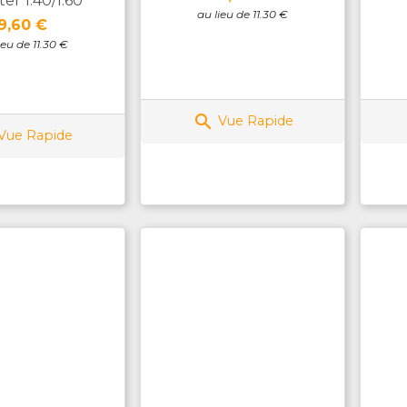
ter 1.40/1.60
au lieu de 11.30 €
Prix
9,60 €
ieu de 11.30 €

Vue Rapide
Vue Rapide