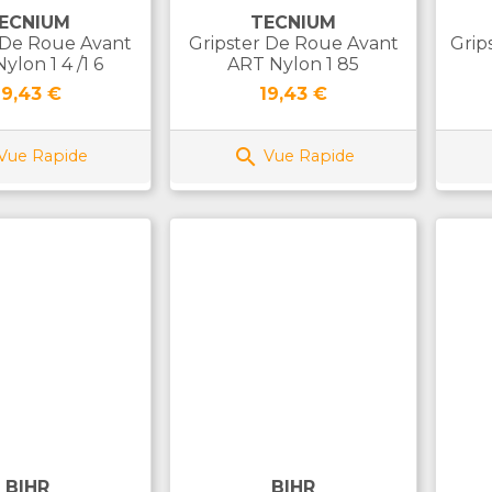
ECNIUM
TECNIUM
 De Roue Avant
Gripster De Roue Avant
Grip
ylon 1 4 /1 6
ART Nylon 1 85
Prix
Prix
19,43 €
19,43 €

Vue Rapide
Vue Rapide
BIHR
BIHR