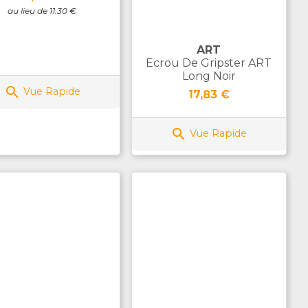
au lieu de 11.30 €
ART
Ecrou De Gripster ART
Long Noir

Vue Rapide
Prix
17,83 €

Vue Rapide