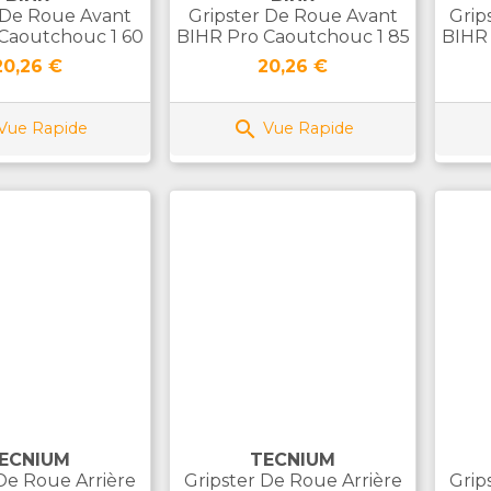
 De Roue Avant
Gripster De Roue Avant
Grip
Caoutchouc 1 60
BIHR Pro Caoutchouc 1 85
BIHR 
rix
Prix
20,26 €
20,26 €

Vue Rapide
Vue Rapide
ECNIUM
TECNIUM
De Roue Arrière
Gripster De Roue Arrière
Grip