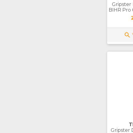
Gripster
BIHR Pro 
P

T
Gripster 