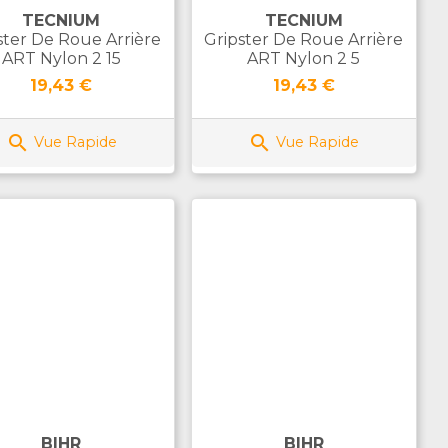
TECNIUM
TECNIUM
ster De Roue Arrière
Gripster De Roue Arrière
ART Nylon 2 15
ART Nylon 2 5
Prix
Prix
19,43 €
19,43 €


Vue Rapide
Vue Rapide
BIHR
BIHR