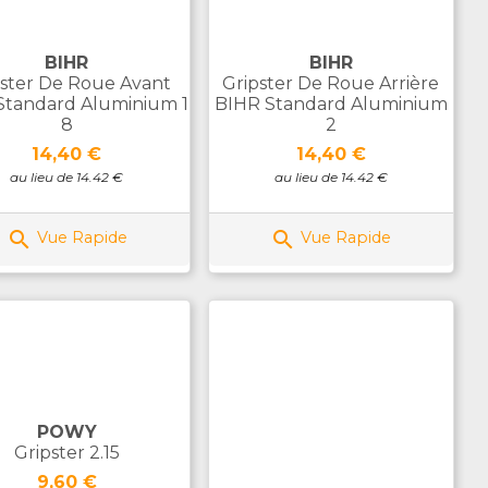
BIHR
BIHR
pster De Roue Avant
Gripster De Roue Arrière
Standard Aluminium 1
BIHR Standard Aluminium
8
2
Prix
Prix
14,40 €
14,40 €
au lieu de 14.42 €
au lieu de 14.42 €


Vue Rapide
Vue Rapide
POWY
Gripster 2.15
Prix
9,60 €