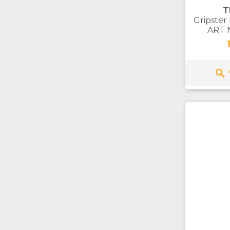
T
Gripster
ART N
