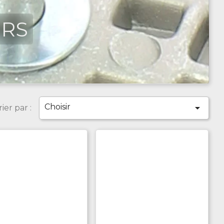
ERS
Choisir

rier par :