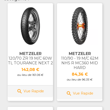
METZELER
METZELER
120/70 ZR 19 M/C 60W
110/90 - 19 M/C 62M
TL TOURANCE NEXT 2
NHS R MC360 MID
HARD
Prix
142,08 €
Prix
84,36 €
au lieu de 161.06 €
au lieu de 96.35 €

Vue Rapide

Vue Rapide