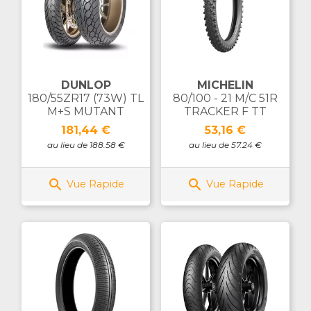
DUNLOP
MICHELIN
180/55ZR17 (73W) TL
80/100 - 21 M/C 51R
M+S MUTANT
TRACKER F TT
Prix
Prix
181,44 €
53,16 €
au lieu de 188.58 €
au lieu de 57.24 €


Vue Rapide
Vue Rapide