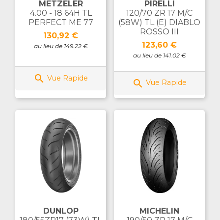
METZELER
PIRELLI
4.00 - 18 64H TL
120/70 ZR 17 M/C
PERFECT ME 77
(58W) TL (E) DIABLO
ROSSO III
Prix
130,92 €
Prix
123,60 €
au lieu de 149.22 €
au lieu de 141.02 €

Vue Rapide

Vue Rapide
DUNLOP
MICHELIN