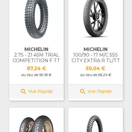
MICHELIN
MICHELIN
2.75 - 21 45M TRIAL
100/90 - 17 M/C 55S
COMPETITION F TT
CITY EXTRA R TL/TT
Prix
Prix
87,24 €
59,04 €
au lieu de 95.18 €
au lieu de 66.24 €


Vue Rapide
Vue Rapide