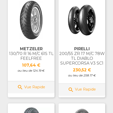
METZELER
PIRELLI
130/70 R 16 M/C 61S TL
200/55 ZR 17 M/C 78W
FEELFREE
TL DIABLO
SUPERCORSA V3 SC1
Prix
107,64 €
Prix
230,52 €
au lieu de 124.19 €
au lieu de 258.17 €

Vue Rapide

Vue Rapide