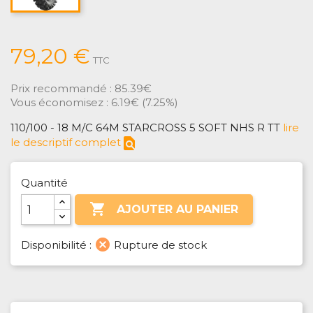
79,20 €
TTC
Prix recommandé :
85.39€
Vous économisez :
6.19€
(
7.25%
)
110/100 - 18 M/C 64M STARCROSS 5 SOFT NHS R TT
lire
find_in_page
le descriptif complet
Quantité

AJOUTER AU PANIER
cancel
Disponibilité :
Rupture de stock