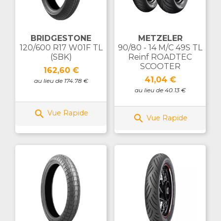
BRIDGESTONE
METZELER
120/600 R17 W01F TL
90/80 - 14 M/C 49S TL
(SBK)
Reinf ROADTEC
SCOOTER
Prix
162,60 €
Prix
41,04 €
au lieu de 174.78 €
au lieu de 40.13 €

Vue Rapide

Vue Rapide