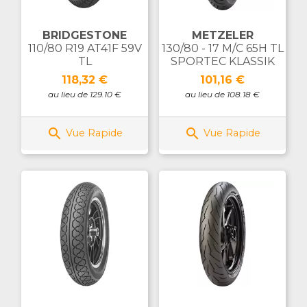
BRIDGESTONE
METZELER
110/80 R19 AT41F 59V
130/80 - 17 M/C 65H TL
TL
SPORTEC KLASSIK
Prix
Prix
118,32 €
101,16 €
au lieu de 129.10 €
au lieu de 108.18 €


Vue Rapide
Vue Rapide