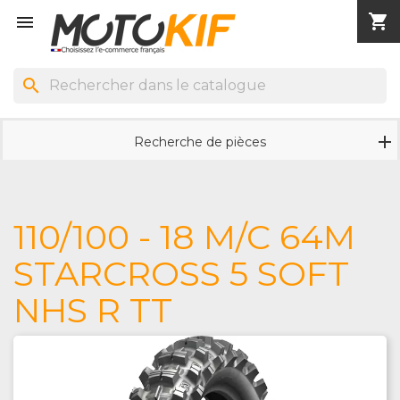
shopping_cart


search
Recherche de pièces
110/100 - 18 M/C 64M
STARCROSS 5 SOFT
NHS R TT