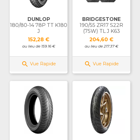
DUNLOP
BRIDGESTONE
180/80-14 78P TT K180
190/55 ZR17 S22R
J
(75W) TL J K63
Prix
Prix
152,28 €
204,60 €
au lieu de 159.16 €
au lieu de 217.37 €


Vue Rapide
Vue Rapide