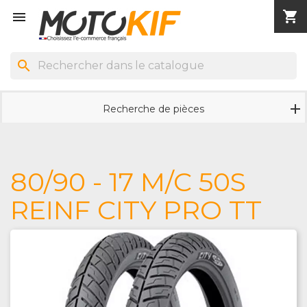
shopping_cart


search
Recherche de pièces
80/90 - 17 M/C 50S
REINF CITY PRO TT