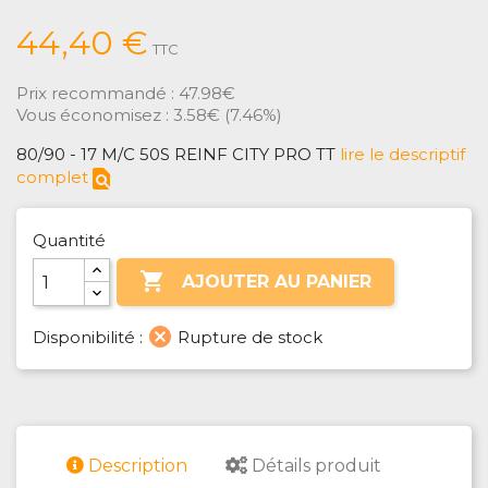
44,40 €
TTC
Prix recommandé :
47.98€
Vous économisez :
3.58€
(
7.46%
)
80/90 - 17 M/C 50S REINF CITY PRO TT
lire le descriptif
find_in_page
complet
Quantité

AJOUTER AU PANIER
cancel
Disponibilité :
Rupture de stock
Description
Détails produit