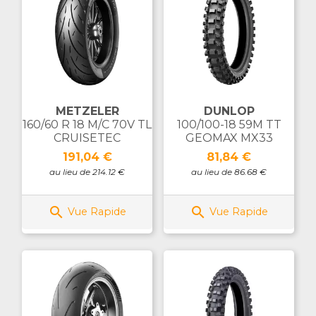
METZELER
DUNLOP
160/60 R 18 M/C 70V TL
100/100-18 59M TT
CRUISETEC
GEOMAX MX33
Prix
Prix
191,04 €
81,84 €
au lieu de 214.12 €
au lieu de 86.68 €


Vue Rapide
Vue Rapide