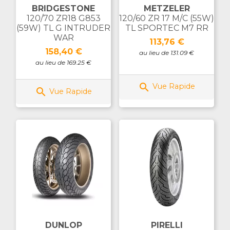
BRIDGESTONE
METZELER
120/70 ZR18 G853
120/60 ZR 17 M/C (55W)
(59W) TL G INTRUDER
TL SPORTEC M7 RR
WAR
Prix
113,76 €
Prix
158,40 €
au lieu de 131.09 €
au lieu de 169.25 €

Vue Rapide

Vue Rapide
DUNLOP
PIRELLI