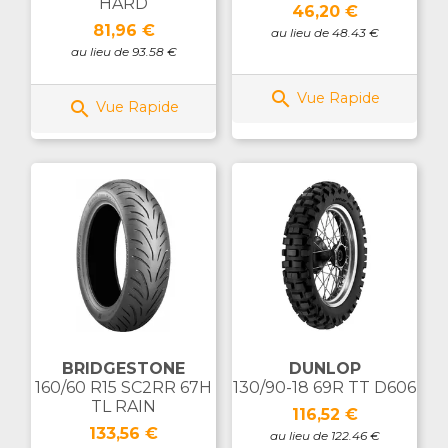
HARD
Prix
46,20 €
Prix
81,96 €
au lieu de 48.43 €
au lieu de 93.58 €

Vue Rapide

Vue Rapide
BRIDGESTONE
DUNLOP
160/60 R15 SC2RR 67H
130/90-18 69R TT D606
TL RAIN
Prix
116,52 €
Prix
133,56 €
au lieu de 122.46 €