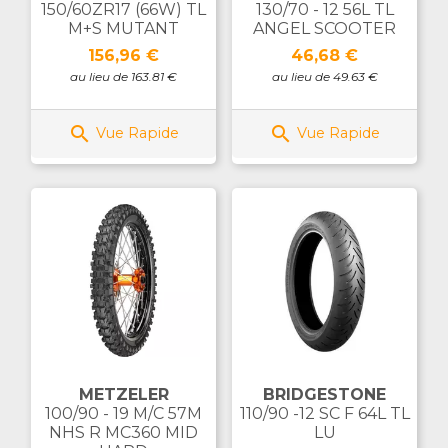
150/60ZR17 (66W) TL
130/70 - 12 56L TL
M+S MUTANT
ANGEL SCOOTER
Prix
Prix
156,96 €
46,68 €
au lieu de 163.81 €
au lieu de 49.63 €


Vue Rapide
Vue Rapide
METZELER
BRIDGESTONE
100/90 - 19 M/C 57M
110/90 -12 SC F 64L TL
NHS R MC360 MID
LU