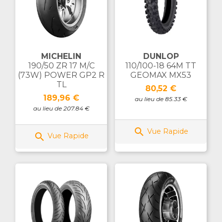
MICHELIN
DUNLOP
190/50 ZR 17 M/C
110/100-18 64M TT
(73W) POWER GP2 R
GEOMAX MX53
TL
Prix
80,52 €
Prix
189,96 €
au lieu de 85.33 €
au lieu de 207.84 €

Vue Rapide

Vue Rapide