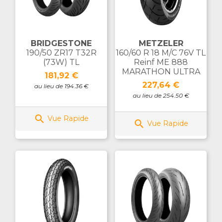
BRIDGESTONE
METZELER
190/50 ZR17 T32R
160/60 R 18 M/C 76V TL
(73W) TL
Reinf ME 888
MARATHON ULTRA
Prix
181,92 €
Prix
227,64 €
au lieu de 194.36 €
au lieu de 254.50 €

Vue Rapide

Vue Rapide