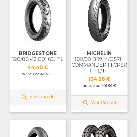
BRIDGESTONE
MICHELIN
120/80 -12 B01 65J TL
100/90 B 19 M/C 57H
COMMANDER III CRSR
Prix
44,40 €
F TL/TT
au lieu de 46.52 €
Prix
134,28 €
au lieu de 146.99 €

Vue Rapide

Vue Rapide