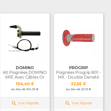
DOMINO
PROGRIP
Kit Poignées DOMINO
Poignées Progrip 801 -
KRE Avec Câbles Or
MX - Double Densité
Prix
Prix
104,40 €
22,56 €
au lieu de 104.35 €
au lieu de 25.15 €


Vue Rapide
Vue Rapide