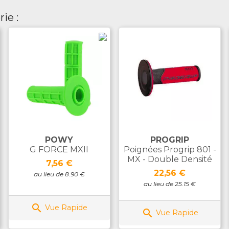
ie :
POWY
PROGRIP
G FORCE MXII
Poignées Progrip 801 -
MX - Double Densité
Prix
7,56 €
Prix
22,56 €
au lieu de 8.90 €
au lieu de 25.15 €

Vue Rapide

Vue Rapide