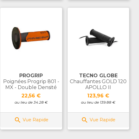
PROGRIP
TECNO GLOBE
Poignées Progrip 801 -
Chauffantes GOLD 120
MX - Double Densité
APOLLO II
Prix
Prix
22,56 €
123,96 €
au lieu de 34.28 €
au lieu de 139.88 €


Vue Rapide
Vue Rapide