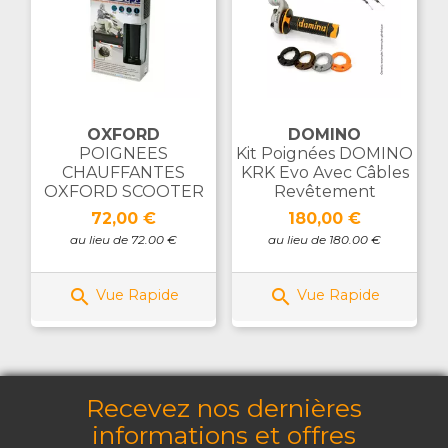
OXFORD
DOMINO
POIGNEES
Kit Poignées DOMINO
CHAUFFANTES
KRK Evo Avec Câbles
OXFORD SCOOTER
Revêtement
Prix
Prix
72,00 €
180,00 €
au lieu de 72.00 €
au lieu de 180.00 €


Vue Rapide
Vue Rapide
Recevez nos dernières
informations et offres