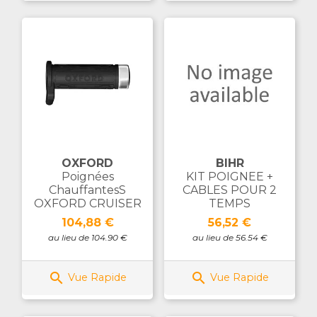
OXFORD
BIHR
Poignées
KIT POIGNEE +
ChauffantesS
CABLES POUR 2
OXFORD CRUISER
TEMPS
Prix
Prix
104,88 €
56,52 €
au lieu de 104.90 €
au lieu de 56.54 €


Vue Rapide
Vue Rapide