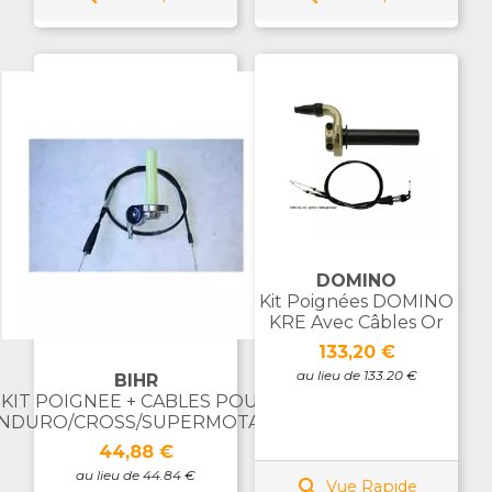
DOMINO
Kit Poignées DOMINO
KRE Avec Câbles Or
Prix
133,20 €
au lieu de 133.20 €
BIHR
KIT POIGNEE + CABLES POUR
NDURO/CROSS/SUPERMOTARD
Prix
44,88 €
au lieu de 44.84 €

Vue Rapide