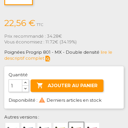
22,56 €
TTC
Prix recommandé :
34.28€
Vous économisez :
11.72€
(
34.19%
)
Poignées Progrip 801 - MX - Double densité
lire le
find_in_page
descriptif complet
Quantité

AJOUTER AU PANIER
warning
Disponibilité :
Derniers articles en stock
Autres versions :