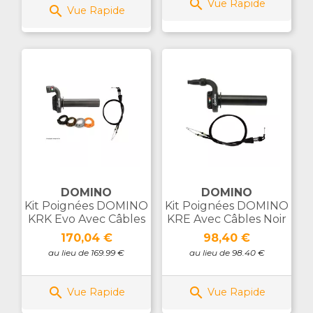

Vue Rapide

Vue Rapide
DOMINO
DOMINO
Kit Poignées DOMINO
Kit Poignées DOMINO
KRK Evo Avec Câbles
KRE Avec Câbles Noir
Prix
Prix
170,04 €
98,40 €
au lieu de 169.99 €
au lieu de 98.40 €


Vue Rapide
Vue Rapide