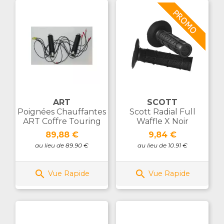
ART
SCOTT
Poignées Chauffantes
Scott Radial Full
ART Coffre Touring
Waffle X Noir
Prix
Prix
89,88 €
9,84 €
au lieu de 89.90 €
au lieu de 10.91 €


Vue Rapide
Vue Rapide