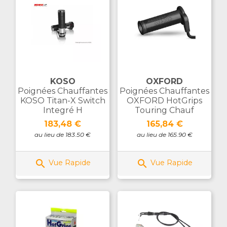
KOSO
OXFORD
Poignées Chauffantes
Poignées Chauffantes
KOSO Titan-X Switch
OXFORD HotGrips
Integré H
Touring Chauf
Prix
Prix
183,48 €
165,84 €
au lieu de 183.50 €
au lieu de 165.90 €


Vue Rapide
Vue Rapide