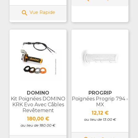

Vue Rapide
DOMINO
PROGRIP
Kit Poignées DOMINO
Poignées Progrip 794 -
KRK Evo Avec Câbles
MX
Revêtement
Prix
12,12 €
Prix
180,00 €
au lieu de 13.00 €
au lieu de 180.00 €