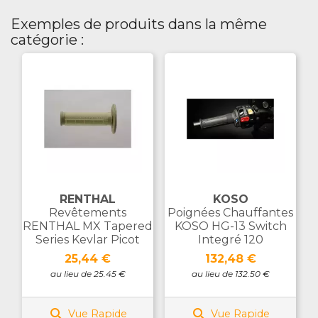
Exemples de produits dans la même
catégorie :
RENTHAL
KOSO
Revêtements
Poignées Chauffantes
RENTHAL MX Tapered
KOSO HG-13 Switch
Series Kevlar Picot
Integré 120
Prix
Prix
25,44 €
132,48 €
au lieu de 25.45 €
au lieu de 132.50 €


Vue Rapide
Vue Rapide