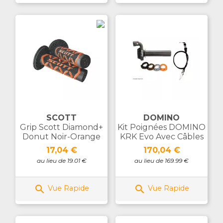
SCOTT
DOMINO
Grip Scott Diamond+
Kit Poignées DOMINO
Donut Noir-Orange
KRK Evo Avec Câbles
Prix
Prix
17,04 €
170,04 €
au lieu de 19.01 €
au lieu de 169.99 €


Vue Rapide
Vue Rapide