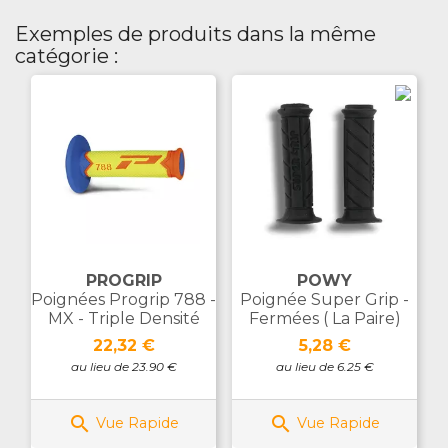
Exemples de produits dans la même
catégorie :
PROGRIP
POWY
Poignées Progrip 788 -
Poignée Super Grip -
MX - Triple Densité
Fermées ( La Paire)
Prix
Prix
22,32 €
5,28 €
au lieu de 23.90 €
au lieu de 6.25 €


Vue Rapide
Vue Rapide