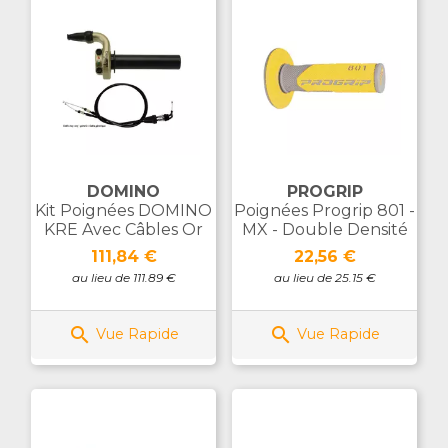
DOMINO
PROGRIP
Kit Poignées DOMINO
Poignées Progrip 801 -
KRE Avec Câbles Or
MX - Double Densité
Prix
Prix
111,84 €
22,56 €
au lieu de 111.89 €
au lieu de 25.15 €


Vue Rapide
Vue Rapide