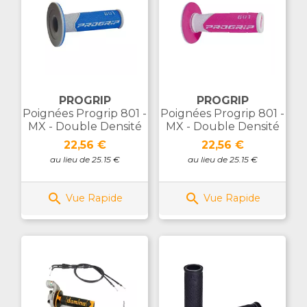
PROGRIP
PROGRIP
Poignées Progrip 801 -
Poignées Progrip 801 -
MX - Double Densité
MX - Double Densité
Prix
Prix
22,56 €
22,56 €
au lieu de 25.15 €
au lieu de 25.15 €


Vue Rapide
Vue Rapide