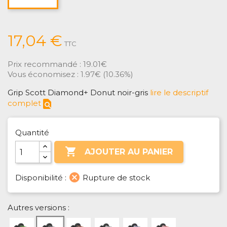
17,04 €
TTC
Prix recommandé :
19.01€
Vous économisez :
1.97€
(
10.36%
)
Grip Scott Diamond+ Donut noir-gris
lire le descriptif
find_in_page
complet
Quantité

AJOUTER AU PANIER
cancel
Disponibilité :
Rupture de stock
Autres versions :