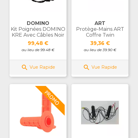
DOMINO
ART
Kit Poignées DOMINO
Protège-Mains ART
KRE Avec Câbles Noir
Coffre Twin
Prix
Prix
99,48 €
39,36 €
au lieu de 99.48 €
au lieu de 39.90 €


Vue Rapide
Vue Rapide