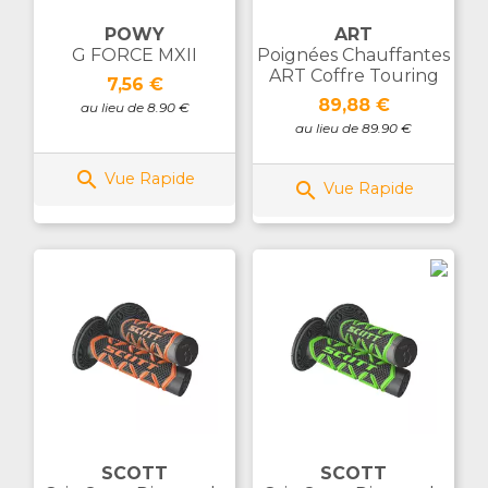
POWY
ART
G FORCE MXII
Poignées Chauffantes
ART Coffre Touring
Prix
7,56 €
Prix
89,88 €
au lieu de 8.90 €
au lieu de 89.90 €

Vue Rapide

Vue Rapide
SCOTT
SCOTT