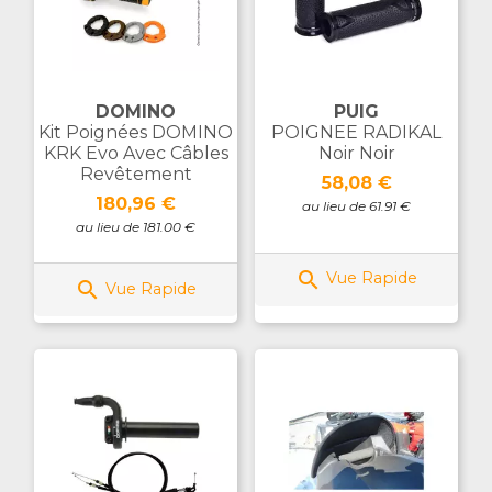
DOMINO
PUIG
Kit Poignées DOMINO
POIGNEE RADIKAL
KRK Evo Avec Câbles
Noir Noir
Revêtement
Prix
58,08 €
Prix
180,96 €
au lieu de 61.91 €
au lieu de 181.00 €

Vue Rapide

Vue Rapide