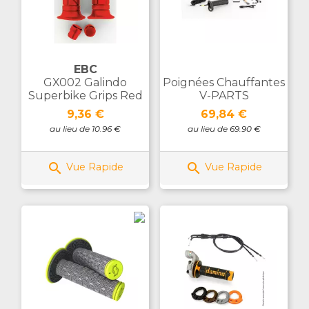
EBC
GX002 Galindo
Poignées Chauffantes
Superbike Grips Red
V-PARTS
Prix
Prix
9,36 €
69,84 €
au lieu de 10.96 €
au lieu de 69.90 €


Vue Rapide
Vue Rapide