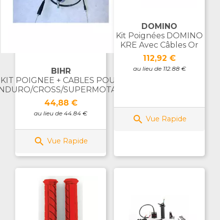
DOMINO
Kit Poignées DOMINO
KRE Avec Câbles Or
Prix
112,92 €
au lieu de 112.88 €
BIHR
KIT POIGNEE + CABLES POUR
NDURO/CROSS/SUPERMOTARD
Prix
44,88 €
au lieu de 44.84 €

Vue Rapide

Vue Rapide