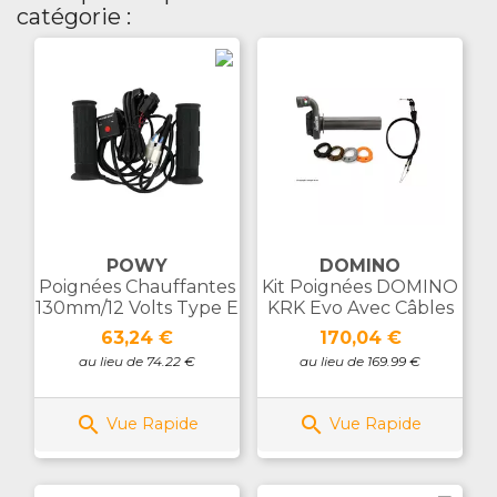
catégorie :
POWY
DOMINO
Poignées Chauffantes
Kit Poignées DOMINO
130mm/12 Volts Type E
KRK Evo Avec Câbles
Prix
Prix
63,24 €
170,04 €
au lieu de 74.22 €
au lieu de 169.99 €


Vue Rapide
Vue Rapide