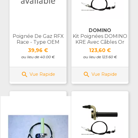
DOMINO
Poignée De Gaz RFX
Kit Poignées DOMINO
Race - Type OEM
KRE Avec Câbles Or
Prix
Prix
39,96 €
123,60 €
au lieu de 40.00 €
au lieu de 123.60 €


Vue Rapide
Vue Rapide