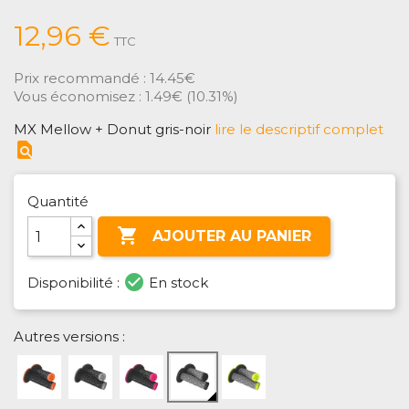
12,96 €
TTC
Prix recommandé :
14.45€
Vous économisez :
1.49€
(
10.31%
)
MX Mellow + Donut gris-noir
lire le descriptif complet
find_in_page
Quantité

AJOUTER AU PANIER
check_circle
Disponibilité :
En stock
Autres versions :