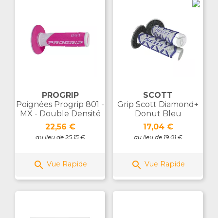
PROGRIP
SCOTT
Poignées Progrip 801 -
Grip Scott Diamond+
MX - Double Densité
Donut Bleu
Prix
Prix
22,56 €
17,04 €
au lieu de 25.15 €
au lieu de 19.01 €


Vue Rapide
Vue Rapide