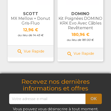
SCOTT
DOMINO
MX Mellow + Donut
Kit Poignées DOMINO
Gris-Fluo
KRK Evo Avec Câbles
Revêtement
Prix
12,96 €
Prix
180,96 €
au lieu de 14.45 €
au lieu de 181.00 €

Vue Rapide

Vue Rapide
Recevez nos dernières
informations et offres
Vous pouvez vous désinscrire à tout moment.